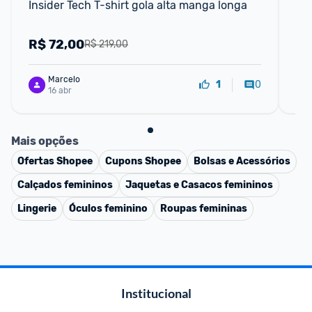
Insider Tech T-shirt gola alta manga longa
Ca
Gol
e 
R$
72,00
R
R$ 219,00
Marcelo
0
1
16 abr
Mais opções
Ofertas
Shopee
Cupons
Shopee
Bolsas e Acessórios
Calçados femininos
Jaquetas e Casacos femininos
Lingerie
Óculos feminino
Roupas femininas
Institucional