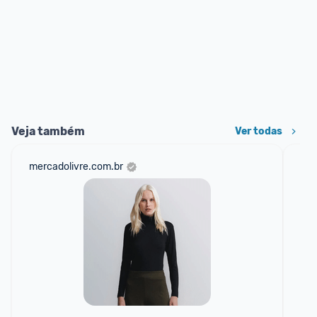
Veja também
Ver todas
mercadolivre.com.br
ali