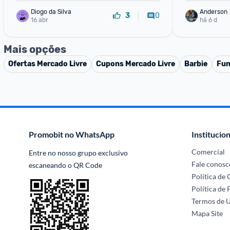
Diogo da Silva
Anderson
0
3
16 abr
há 6 d
Mais opções
Ofertas
Mercado Livre
Cupons
Mercado Livre
Barbie
Fun
Promobit no WhatsApp
Institucion
Comercial
Entre no nosso grupo exclusivo 
Fale conosc
escaneando o QR Code
Política de
Política de 
Termos de 
Mapa Site