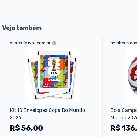
nossos Admins marcando 
@admin
 em um comentário ou
Veja também
mercadolivre.com.br
netshoes.com
Kit 10 Envelopes Copa Do Mundo 
Bola Campo
2026
Mundo 2026
R$
56,00
R$
136