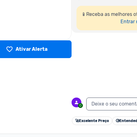
📱Receba as melhores of
Entrar
Ativar Alerta
Deixe o seu coment
0
🚀
Excelente Preço
🧐
Entended