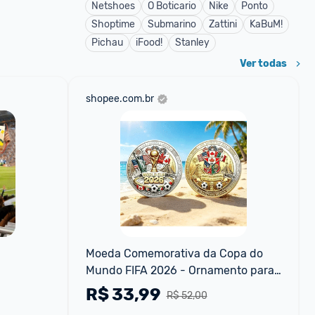
Netshoes
O Boticario
Nike
Ponto
Shoptime
Submarino
Zattini
KaBuM!
Pichau
iFood!
Stanley
Ver todas
shopee.com.br
Moeda Comemorativa da Copa do 
Mundo FIFA 2026 - Ornamento para 
Jogo de Tabuleiro
R$
33,99
R$ 52,00