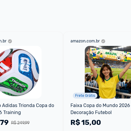
 através do 
Fale com o Promobit.
.br
amazon.com.br
Frete Grátis
 Adidas Trionda Copa do 
Faixa Copa do Mundo 2026 
 Training
Decoração Futebol
,79
R$
15,00
R$ 249,99