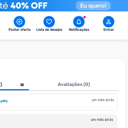
Postar oferta
Lista de desejos
Notificações
Entrar
1
)
Avaliações (
0
)
um mês atrás
Luffy
um mês atrás