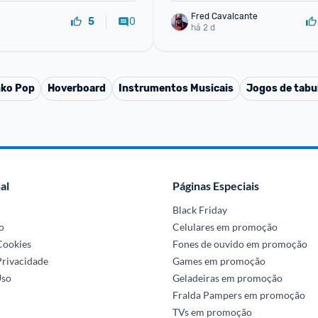
Fred Cavalcante
0
5
há 2 d
ko Pop
Hoverboard
Instrumentos Musicais
Jogos de tabu
al
Páginas Especiais
Black Friday
o
Celulares em promoção
 Cookies
Fones de ouvido em promoção
Privacidade
Games em promoção
Uso
Geladeiras em promoção
Fralda Pampers em promoção
TVs em promoção