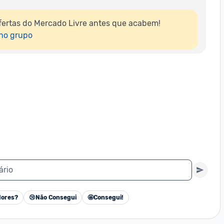
ertas do Mercado Livre antes que acabem!

 no grupo
ário
ores?
😢
Não Consegui
🤩
Consegui!
Cancelar