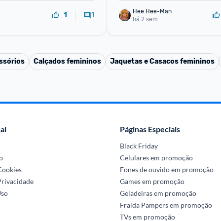
Hee Hee-Man
1
1
há 2 sem
ssórios
Calçados femininos
Jaquetas e Casacos femininos
al
Páginas Especiais
Black Friday
o
Celulares em promoção
 Cookies
Fones de ouvido em promoção
Privacidade
Games em promoção
Uso
Geladeiras em promoção
Fralda Pampers em promoção
TVs em promoção