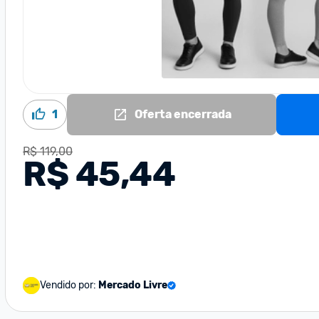
1
Oferta encerrada
R$ 119,00
R$ 45,44
Vendido por:
Mercado Livre