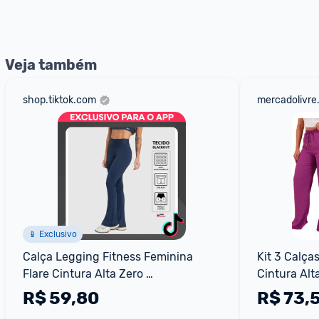
nossos Admins marcando 
@admin
 em um comentário ou
Veja também
shop.tiktok.com
mercadolivre
📱 Exclusivo
Calça Legging Fitness Feminina 
Kit 3 Calça
Flare Cintura Alta Zero 
Cintura Al
Transparência
R$
59,80
R$
73,