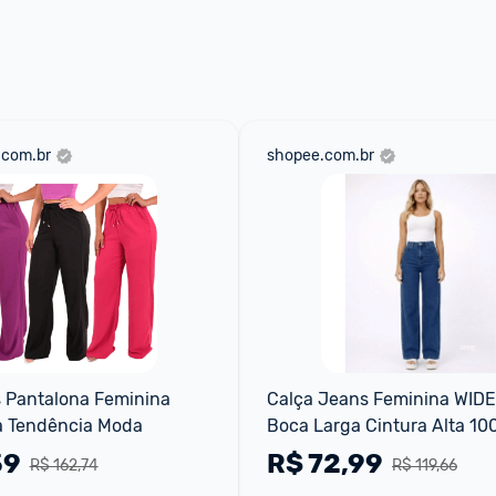
 através do 
Fale com o Promobit.
.com.br
shopee.com.br
s Pantalona Feminina 
Calça Jeans Feminina WIDE
ta Tendência Moda
Boca Larga Cintura Alta 100
Algodão Tecido Premium
59
R$
72,99
R$ 162,74
R$ 119,66