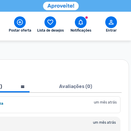
Postar oferta
Lista de desejos
Notificações
Entrar
1
)
Avaliações (
0
)
um mês atrás
za
um mês atrás