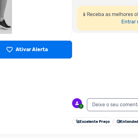
📱Receba as melhores of
Entrar
Ativar Alerta
Deixe o seu coment
0
🚀
Excelente Preço
🧐
Entended