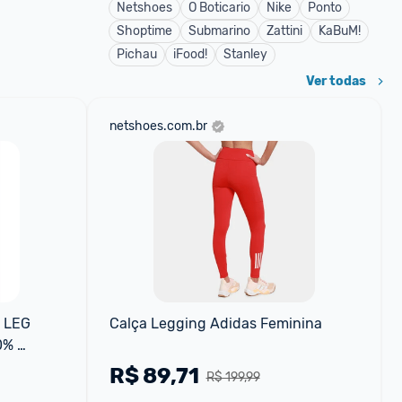
Netshoes
O Boticario
Nike
Ponto
Shoptime
Submarino
Zattini
KaBuM!
Pichau
iFood!
Stanley
Ver todas
netshoes.com.br
 LEG 
Calça Legging Adidas Feminina
% 
R$
89,71
R$ 199,99