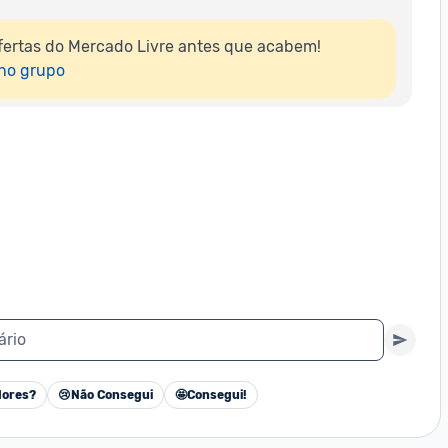
ertas do Mercado Livre antes que acabem!

 no grupo
ário
ores?
😢
Não Consegui
🤩
Consegui!
Cancelar