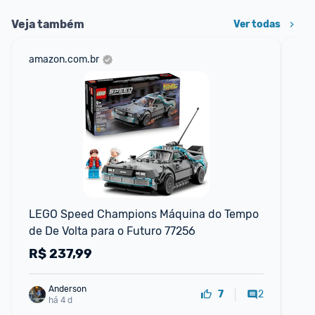
Veja também
Ver todas
amazon.com.br
am
LEGO Speed Champions Máquina do Tempo 
LE
de De Volta para o Futuro 77256
Pe
R$
237,99
R
Anderson
2
7
há 4 d