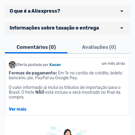
O que é a Aliexpress?
Aliexpress uma loja online de origem chinesa que 
Informações sobre taxação e entrega
vende produtos para brasileiros. A loja conta com 
atendimento em português, opção de pagamento 
Comentários (
0
)
Avaliações (
0
)
com boleto bancário ou parcelamento em cartão 
➡️
Ofertas postadas com a tag 
TAXA INCLUSA
de crédito nacional. Atualmente, também existe 
sinalizam uma oferta onde o valor dos impostos já 
um estoque grande de produtos que são 
estão aplicados.
um mês atrás
Oferta postada por
Kauan
armazenados e vendidos diretamente do Brasil. 
➡️
Compras de 
até 50 dólares pagam
 17% de ICMS 
Formas de pagamento: 
Em 1x no cartão de crédito, boleto 
bancário, pix, PayPal ou Google Pay.
+ 20% de taxa de importação brasileira.
➡️
 Compras 
acima de 50 dólares pagam
 17% de 
O valor informado já inclui os tributos de importação para o 
Brasil. O frete 
NÃO
 está incluso e será mostrado no final da 
ICMS + 60% de taxa de importação, porém com o 
compra.
subsídio de U$20 (aprox. R$110) por parte do 
Atenção:
governo federal, reduzirá de forma considerável o 
Ver mais
- O valor anunciado deste produto só será praticado no final 
custo dos impostos.
da compra, ao selecionar a forma correta de pagamento.
➡️
Em dúvida se vale a pena? 
NESSE LINK
você 
- Esse é um produto com selo Choice. Produtos com este 
encontra uma calculadora oficial da Receita 
selo são selecionados, comprados e enviados diretamente 