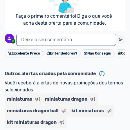
pela Aliexpress e com prazo de entrega mais rápido. 
Conheç
Federal que calcula o valor total do produto com 
a mais aqui.
impostos. 
Ofertas acima de R$99,00 o frete será grátis
Faça o primeiro comentário! Diga o que você 
*Atualizado em Agosto/2024
acha desta oferta para a comunidade.
Deixe o seu comentário
0
🚀
Excelente Preço
🧐
Entendedores?
😢
Não Consegui
🤩
Cons
Cancelar
Outros alertas criados pela comunidade
Você receberá alertas de novas promoções dos termos 
selecionados
miniaturas
miniaturas dragon
miniaturas dragon ball
kit miniaturas
kit miniaturas dragon