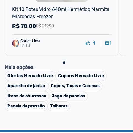
Kit 10 Potes Vidro 640ml Hermético Marmita 
Kit
Microodas Freezer
63
R$
78,00
R
R$ 219,90
Carlos Lima
1
1
há 1 d
Mais opções
Ofertas
Mercado Livre
Cupons
Mercado Livre
Aparelho de jantar
Copos, Taças e Canecas
Itens de churrasco
Jogo de panelas
Panela de pressão
Talheres