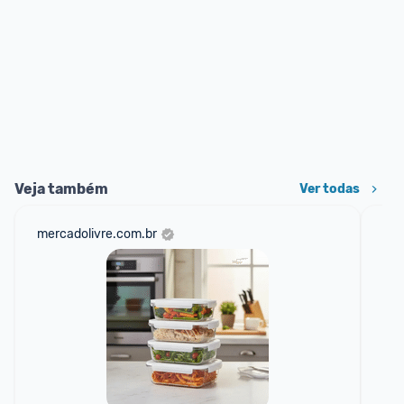
Veja também
Ver todas
mercadolivre.com.br
sho