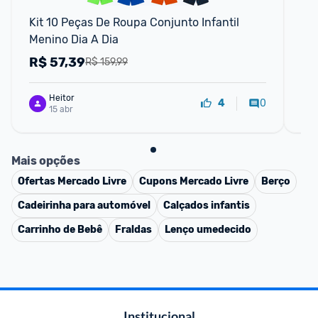
Kit 10 Peças De Roupa Conjunto Infantil 
Ki
Menino Dia A Dia
Ba
Be
R$
57,39
R
R$ 159,99
Heitor
0
4
15 abr
Mais opções
Ofertas
Mercado Livre
Cupons
Mercado Livre
Berço
Cadeirinha para automóvel
Calçados infantis
Carrinho de Bebê
Fraldas
Lenço umedecido
Institucional