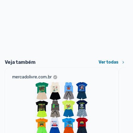
Veja também
Ver todas
mercadolivre.com.br
sho