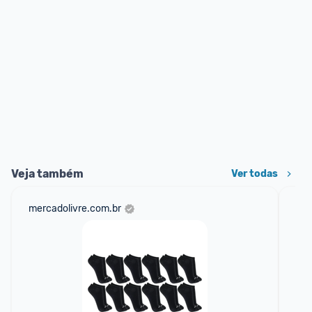
Veja também
Ver todas
mercadolivre.com.br
net