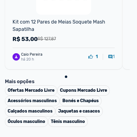
Kit com 12 Pares de Meias Soquete Mash 
Kit
Sapatilha
Ca
Fe
R$
53,00
R
R$ 127,87
Caio Pereira
1
1
há 20 h
Mais opções
Ofertas
Mercado Livre
Cupons
Mercado Livre
Acessórios masculinos
Bonés e Chapéus
Calçados masculinos
Jaquetas e casacos
Óculos masculino
Tênis masculino