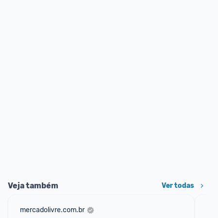
Veja também
Ver todas
mercadolivre.com.br
net