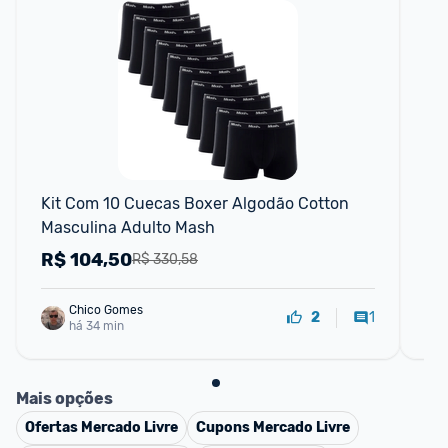
Kit Com 10 Cuecas Boxer Algodão Cotton 
Ki
Masculina Adulto Mash
Al
Re
R$
104,50
R
R$ 330,58
Chico Gomes
1
2
há 34 min
Mais opções
Ofertas
Mercado Livre
Cupons
Mercado Livre