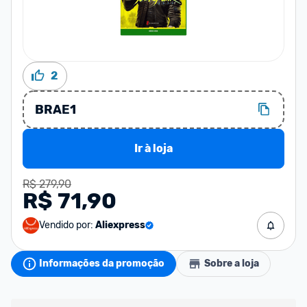
2
BRAE1
Ir à loja
R$ 279,90
R$ 71,90
Vendido por:
Aliexpress
Informações da promoção
Sobre a loja