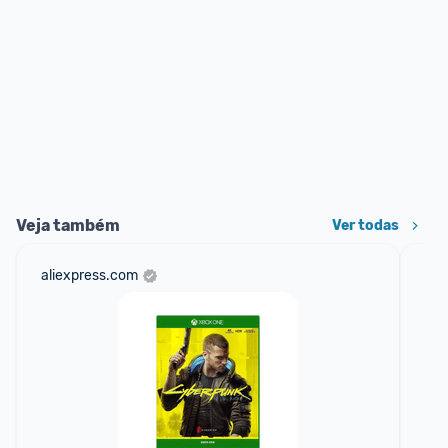
Veja também
Ver todas
aliexpress.com
net