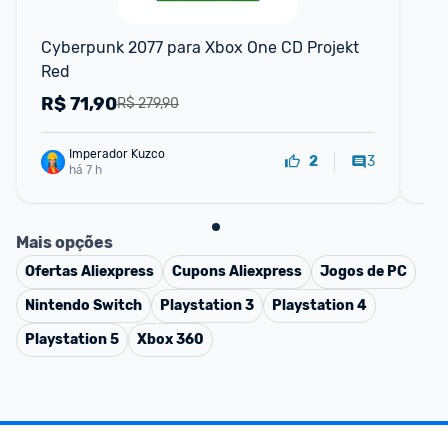
Cyberpunk 2077 para Xbox One CD Projekt 
Sta
Red
R$
71,90
R
R$ 279,90
Imperador Kuzco
3
2
há 7 h
Mais opções
Ofertas
Aliexpress
Cupons
Aliexpress
Jogos de PC
Nintendo Switch
Playstation 3
Playstation 4
Playstation 5
Xbox 360