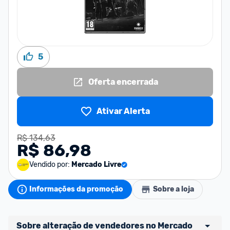
5
Oferta encerrada
Ativar Alerta
R$ 134,63
R$ 86,98
Vendido por:
Mercado Livre
Informações da promoção
Sobre a loja
Sobre alteração de vendedores no Mercado 