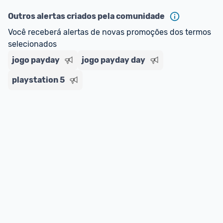
oferta do Promobit
, ou de um vendedor 
Oficial 
ou MercadoLíder Platinum.
Outros alertas criados pela comunidade
Você receberá alertas de novas promoções dos termos 
E lembre-se:
 você sempre pode contar ajuda da 
selecionados
comunidade para tirar dúvidas ou acionar os 
jogo payday
nossos Admins marcando 
jogo payday day
@admin
 em um 
comentário ou através do 
Fale com o Promobit.
playstation 5