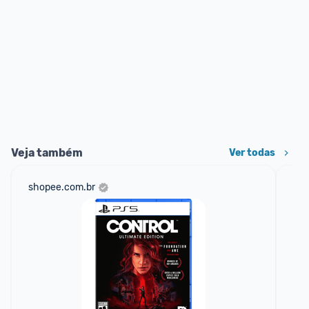
Veja também
Ver todas
shopee.com.br
mer