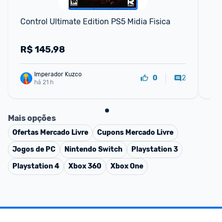
Control Ultimate Edition PS5 Midia Fisica
God
R$
145,98
R
Imperador Kuzco
2
0
há 21 h
Mais opções
Ofertas
Mercado Livre
Cupons
Mercado Livre
Jogos de PC
Nintendo Switch
Playstation 3
Playstation 4
Xbox 360
Xbox One