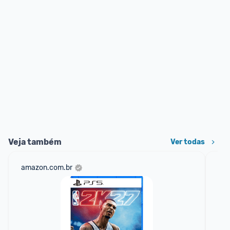
Veja também
Ver todas
amazon.com.br
ali