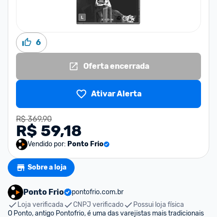
6
Oferta encerrada
Ativar Alerta
R$ 369,90
R$ 59,18
Vendido por:
Ponto Frio
Sobre a loja
Ponto Frio
pontofrio.com.br
Loja verificada
CNPJ verificado
Possui loja física
O Ponto, antigo Pontofrio, é uma das varejistas mais tradicionais 