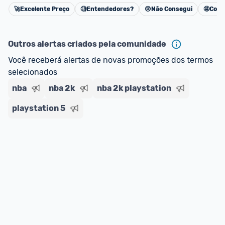
🚀
Excelente Preço
🧐
Entendedores?
😢
Não Consegui
🤩
Cons
Cancelar
Outros alertas criados pela comunidade
Você receberá alertas de novas promoções dos termos 
selecionados
nba
nba 2k
nba 2k playstation
playstation 5