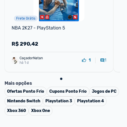
Frete Grátis
NBA 2K27 - PlayStation 5
Rep
o 
R$
290,42
R
CaçadorNatan
1
1
há 1 d
Mais opções
Ofertas
Ponto Frio
Cupons
Ponto Frio
Jogos de PC
Nintendo Switch
Playstation 3
Playstation 4
Xbox 360
Xbox One