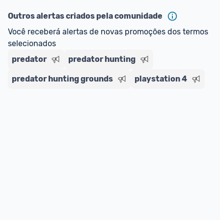
oferta do Promobit
, ou de um vendedor 
Oficial 
ou MercadoLíder Platinum.
Outros alertas criados pela comunidade
Você receberá alertas de novas promoções dos termos 
E lembre-se:
 você sempre pode contar ajuda da 
selecionados
comunidade para tirar dúvidas ou acionar os 
predator
nossos Admins marcando 
predator hunting
@admin
 em um 
comentário ou através do 
Fale com o Promobit.
predator hunting grounds
playstation 4