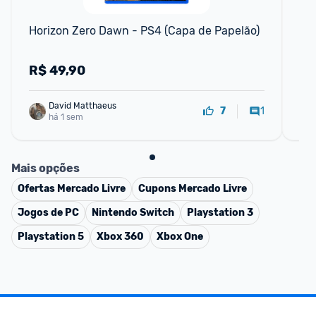
F
Horizon Zero Dawn - PS4 (Capa de Papelão)
Con
R$
49,90
R
David Matthaeus 
1
7
há 1 sem
Mais opções
Ofertas
Mercado Livre
Cupons
Mercado Livre
Jogos de PC
Nintendo Switch
Playstation 3
Playstation 5
Xbox 360
Xbox One