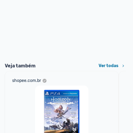
Veja também
Ver todas
shopee.com.br
am