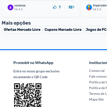
vanessa
Imperador
9
7
há 4 d
há 5 d
Mais opções
Ofertas
Mercado Livre
Cupons
Mercado Livre
Jogos de PC
Promobit no WhatsApp
Institucion
Comercial
Entre no nosso grupo exclusivo 
Fale conosc
escaneando o QR Code
Política de
Política de 
Termos de 
Mapa Site