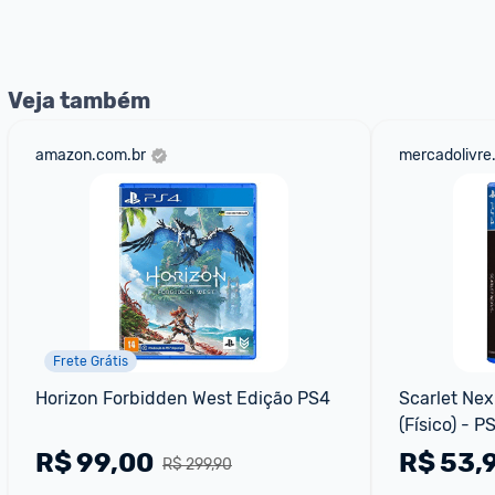
nossos Admins marcando 
@admin
 em um comentário ou
Veja também
amazon.com.br
mercadolivre
Frete Grátis
Horizon Forbidden West Edição PS4
Scarlet Nex
(Físico) - P
R$
99,00
R$
53,
R$ 299,90