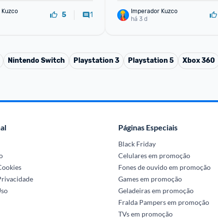
 Kuzco
Imperador Kuzco
1
5
há 3 d
Nintendo Switch
Playstation 3
Playstation 5
Xbox 360
al
Páginas Especiais
Black Friday
o
Celulares em promoção
 Cookies
Fones de ouvido em promoção
Privacidade
Games em promoção
Uso
Geladeiras em promoção
Fralda Pampers em promoção
TVs em promoção