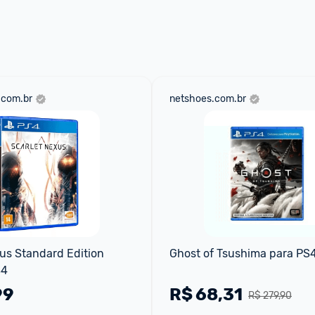
 através do 
Fale com o Promobit.
.com.br
netshoes.com.br
us Standard Edition 
Ghost of Tsushima para PS
S4
99
R$
68,31
R$ 279,90