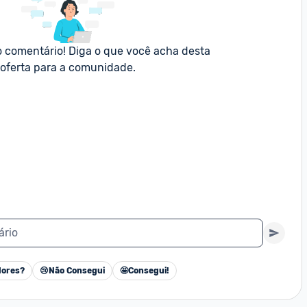
o comentário! Diga o que você acha desta 
oferta para a comunidade.
ário
ores?
😢
Não Consegui
🤩
Consegui!
Cancelar