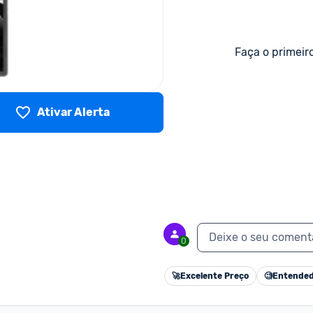
Faça o primeir
Ativar Alerta
Deixe o seu coment
0
🚀
Excelente Preço
🧐
Entended