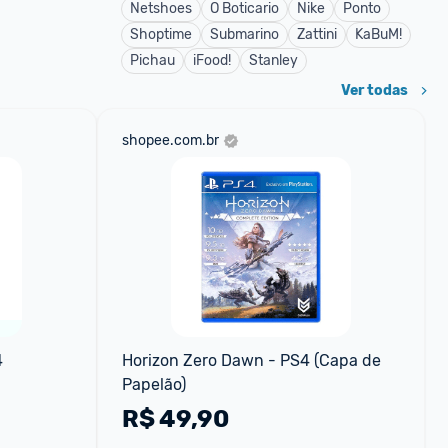
Netshoes
O Boticario
Nike
Ponto
Shoptime
Submarino
Zattini
KaBuM!
Pichau
iFood!
Stanley
Ver todas
shopee.com.br
4
Horizon Zero Dawn - PS4 (Capa de 
Papelão)
R$
49,90