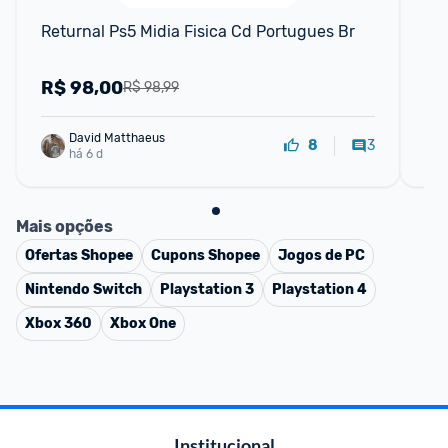
Returnal Ps5 Midia Fisica Cd Portugues Br
Mar
R$
98,00
R
R$ 98,99
David Matthaeus 
3
8
há 6 d
Mais opções
Ofertas
Shopee
Cupons
Shopee
Jogos de PC
Nintendo Switch
Playstation 3
Playstation 4
Xbox 360
Xbox One
Institucional