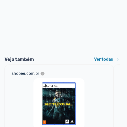
Veja também
Ver todas
shopee.com.br
am
F