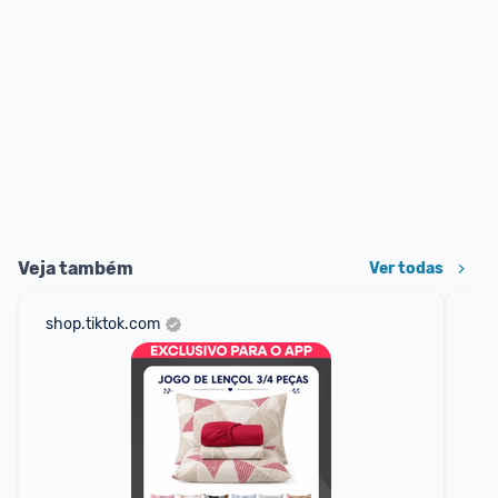
Veja também
Ver todas
shop.tiktok.com
sho