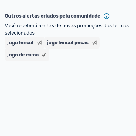
oferta do Promobit
, ou de um vendedor 
Oficial 
ou MercadoLíder Platinum.
Outros alertas criados pela comunidade
E lembre-se:
 você sempre pode contar ajuda da 
Você receberá alertas de novas promoções dos termos 
comunidade para tirar dúvidas ou acionar os 
selecionados
nossos Admins marcando 
@admin
 em um 
jogo lencol
jogo lencol pecas
comentário ou através do 
Fale com o Promobit.
jogo de cama