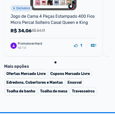
📱 Exclusivo
Jogo de Cama 4 Peças Estampado 400 Fios 
Co
Micro Percal Solteiro Casal Queen e King
Pe
R$
34,06
R
R$ 54,11
PromoloverHard
1
1
há 1 d
Mais opções
Ofertas
Mercado Livre
Cupons
Mercado Livre
Edredons, Cobertores e Mantas
Enxoval
Toalha de banho
Toalha de mesa
Travesseiros