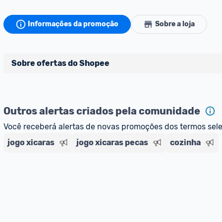
Informações da promoção
Sobre a loja
Sobre ofertas do Shopee
Ofertas do Shopee agora são aceitas no Promobit!
Outros alertas criados pela comunidade
Para maior segurança da comunidade, somente são aceit
vendedores que representam empresas validadas pelo 
Você receberá alertas de novas promoções dos termos sel
jogo xicaras
jogo xicaras pecas
cozinha
As promoções são verificadas normalmente e os preços 
dos últimos 3 meses, assim como promoções de outras lo