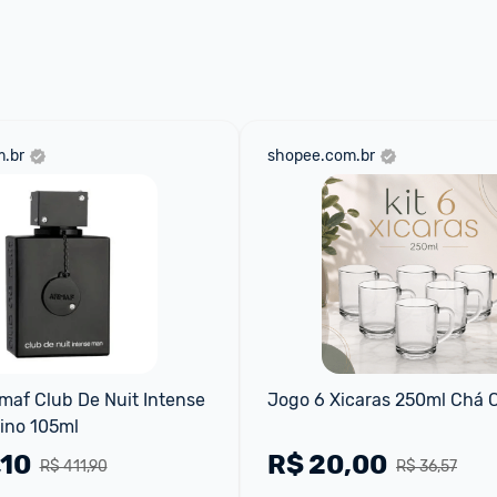
.br
shopee.com.br
af Club De Nuit Intense 
Jogo 6 Xicaras 250ml Chá 
ino 105ml
,10
R$
20,00
R$ 411,90
R$ 36,57