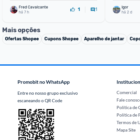
Fred Cavalcante
Igor
1
1
há 7 h
há 2 d
Mais opções
Ofertas
Shopee
Cupons
Shopee
Aparelho de jantar
Copo
Promobit no WhatsApp
Institucion
Comercial
Entre no nosso grupo exclusivo 
Fale conosc
escaneando o QR Code
Política de
Política de 
Termos de 
Mapa Site