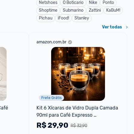
Netshoes
O Boticario
Nike
Ponto
Shoptime
Submarino
Zattini
KaBuM!
Pichau
iFood!
Stanley
Ver todas
amazon.com.br
Frete Grátis
Café
Kit 6 Xícaras de Vidro Dupla Camada 
90ml para Café Expresso 
Cappuccino Chá Vidro Borossilicato 
R$
29,90
R$ 32,90
Térmico Transparente