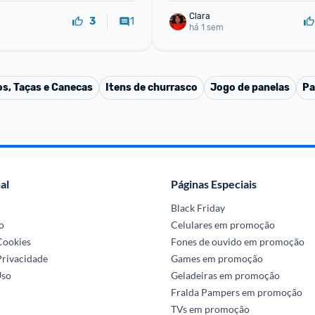
Clara
1
3
há 1 sem
s, Taças e Canecas
Itens de churrasco
Jogo de panelas
Pa
al
Páginas Especiais
Black Friday
o
Celulares em promoção
 Cookies
Fones de ouvido em promoção
Privacidade
Games em promoção
Uso
Geladeiras em promoção
Fralda Pampers em promoção
TVs em promoção