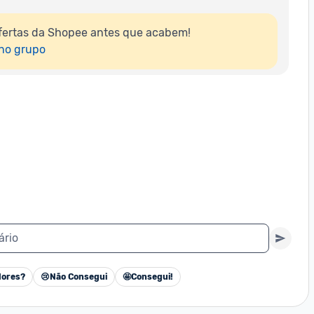
fertas da Shopee antes que acabem!

 no grupo
ário
ores?
😢
Não Consegui
🤩
Consegui!
Cancelar