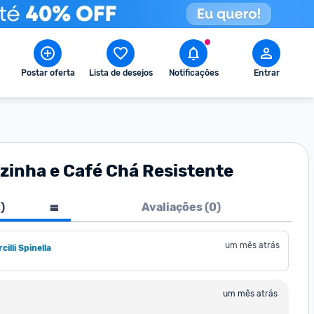
Postar oferta
Lista de desejos
Notificações
Entrar
zinha e Café Chá Resistente
1
)
Avaliações (
0
)
um mês atrás
illi Spinella
um mês atrás