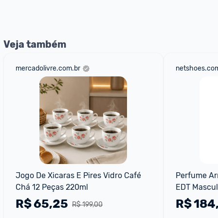
Veja também
mercadolivre.com.br
netshoes.com
Jogo De Xicaras E Pires Vidro Café 
Perfume Arm
Chá 12 Peças 220ml
EDT Mascul
R$
65,25
R$
184
R$ 199,00