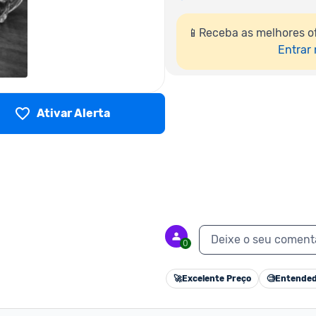
📱Receba as melhores o
Entrar
Ativar Alerta
Deixe o seu coment
0
🚀
Excelente Preço
🧐
Entended