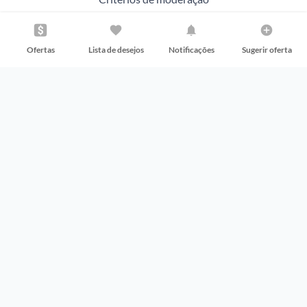
Perguntas frequentes
Ofertas
Lista de desejos
Notificações
Sugerir oferta
Problemas com sua compra?
Baixe o Aplicativo
Siga nas redes sociais
Promobit Servicos de Tecnologia Digital Ltda - CNPJ 23.895.251/0001-87
R. José Versolato, 111 - B, sala 3014, São Bernardo do Campo - SP
© Promobit 2014-2026