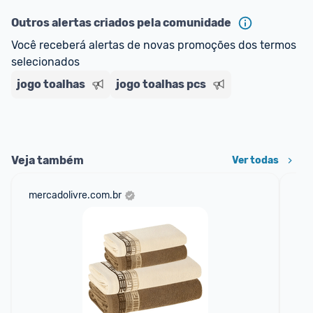
oferta do Promobit
, ou de um vendedor 
Oficial 
ou MercadoLíder Platinum.
Outros alertas criados pela comunidade
Você receberá alertas de novas promoções dos termos 
E lembre-se:
 você sempre pode contar ajuda da 
selecionados
comunidade para tirar dúvidas ou acionar os 
jogo toalhas
nossos Admins marcando 
jogo toalhas pcs
@admin
 em um 
comentário ou através do 
Fale com o Promobit.
Veja também
Ver todas
mercadolivre.com.br
sho