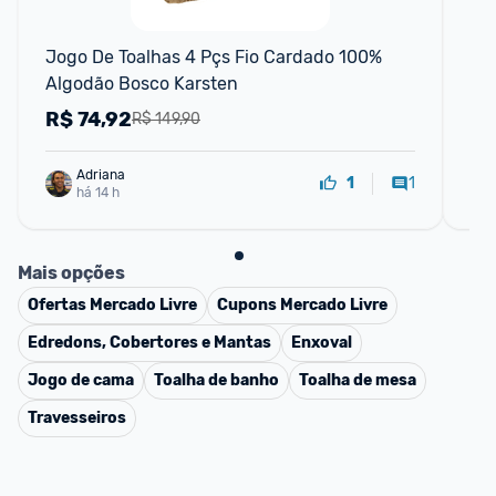
Jogo De Toalhas 4 Pçs Fio Cardado 100% 
Jo
Algodão Bosco Karsten
e 
R$
74,92
R
R$ 149,90
Adriana
1
1
há 14 h
Mais opções
Ofertas
Mercado Livre
Cupons
Mercado Livre
Edredons, Cobertores e Mantas
Enxoval
Jogo de cama
Toalha de banho
Toalha de mesa
Travesseiros