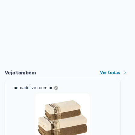
Veja também
Ver todas
mercadolivre.com.br
sho