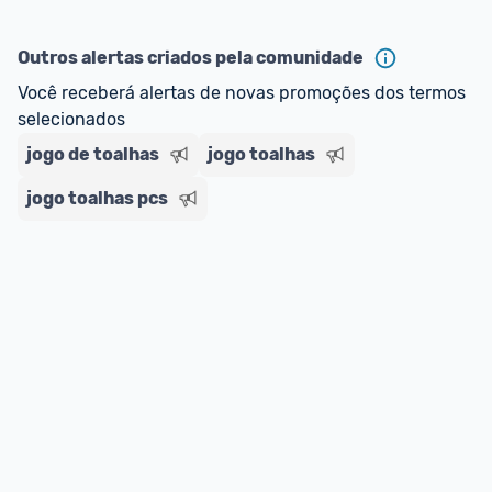
oferta do Promobit
, ou de um vendedor 
Oficial 
ou MercadoLíder Platinum.
Outros alertas criados pela comunidade
E lembre-se:
 você sempre pode contar ajuda da 
Você receberá alertas de novas promoções dos termos 
comunidade para tirar dúvidas ou acionar os 
selecionados
nossos Admins marcando 
@admin
 em um 
jogo de toalhas
jogo toalhas
comentário ou através do 
Fale com o Promobit.
jogo toalhas pcs