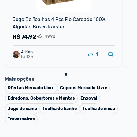
Jogo De Toalhas 4 Pçs Fio Cardado 100% 
Jo
Algodão Bosco Karsten
e 
R$
74,92
R
R$ 149,90
Adriana
1
1
há 12 h
Mais opções
Ofertas
Mercado Livre
Cupons
Mercado Livre
Edredons, Cobertores e Mantas
Enxoval
Jogo de cama
Toalha de banho
Toalha de mesa
Travesseiros