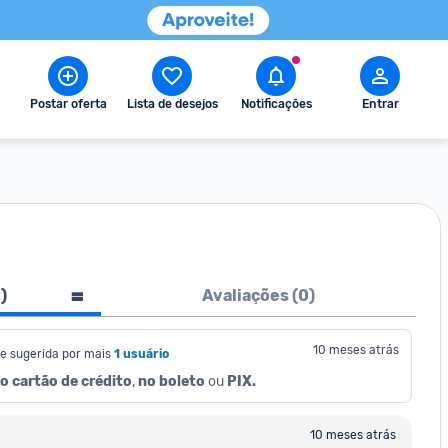
Postar oferta
Lista de desejos
Notificações
Entrar
1
)
Avaliações (
0
)
10 meses atrás
e sugerida por mais
1 usuário
o cartão de crédito
, 
no boleto
 ou 
PIX.
10 meses atrás