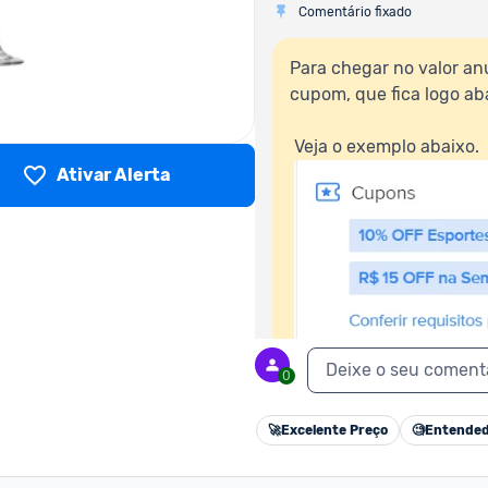
Comentário fixado
Para chegar no valor anu
cupom, que fica logo aba
 Veja o exemplo abaixo.  

Ativar Alerta
Deixe o seu coment
0
 Fazendo isso, o cupom será automaticamente aplicado ao seu carrinho de 
compras.
🚀
Excelente Preço
🧐
Entended