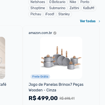
Netshoes
O Boticario
Nike
Ponto
Shoptime
Submarino
Zattini
KaBuM!
Pichau
iFood!
Stanley
Ver todas
amazon.com.br
Frete Grátis
Café
Jogo de Panelas Brinox7 Peças 
Wooden - Cinza
R$
499,00
R$ 698,41