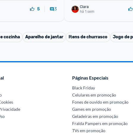
Clara
3
5
há 1 sem
de cozinha
Aparelho de jantar
Itens de churrasco
Jogo de p
al
Páginas Especiais
Black Friday
o
Celulares em promoção
 Cookies
Fones de ouvido em promoção
Privacidade
Games em promoção
Uso
Geladeiras em promoção
Fralda Pampers em promoção
TVs em promoção