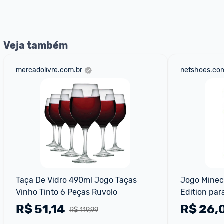
nossos Admins marcando 
@admin
 em um comentário ou
Veja também
mercadolivre.com.br
netshoes.com
Taça De Vidro 490ml Jogo Taças 
Jogo Minec
Vinho Tinto 6 Peças Ruvolo
Edition par
R$
51,14
R$
26,
R$ 119,99