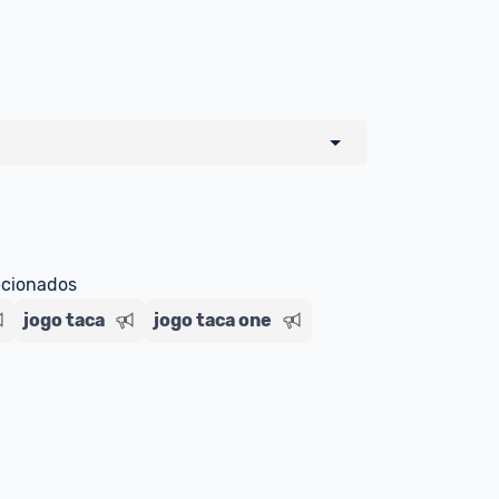
o de todos os sellers e lojas que são 
 por um marketplace, nós indicamos no 
e sinalizamos através da tag 
ecionados
jogo taca
jogo taca one
Livre , você pode ser redirecionado(a) 
ado Livre). Por isso, fique atento e 
ndo o produto 
é o mesmo indicado na 
rcadoLíder Platinum.
ade para tirar dúvidas ou acionar os 