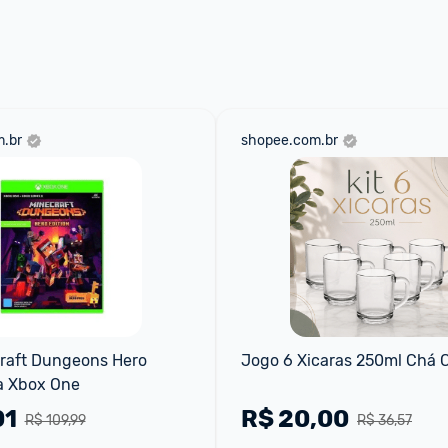
 através do 
Fale com o Promobit.
.br
shopee.com.br
raft Dungeons Hero 
Jogo 6 Xicaras 250ml Chá 
a Xbox One
01
R$
20,00
R$ 109,99
R$ 36,57