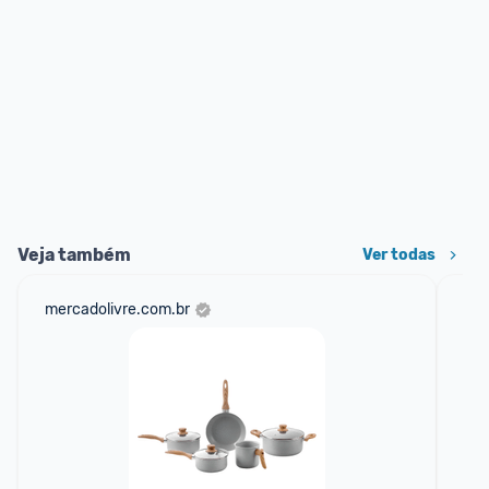
Veja também
Ver todas
mercadolivre.com.br
sho