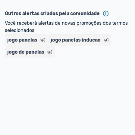
ou MercadoLíder Platinum.
Outros alertas criados pela comunidade
E lembre-se:
 você sempre pode contar ajuda da 
Você receberá alertas de novas promoções dos termos 
comunidade para tirar dúvidas ou acionar os 
selecionados
nossos Admins marcando 
@admin
 em um 
comentário ou através do 
Fale com o Promobit.
jogo panelas
jogo panelas inducao
jogo de panelas