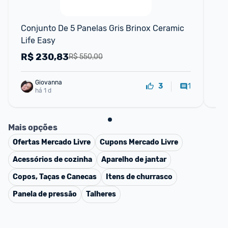
📱
Conjunto De 5 Panelas Gris Brinox Ceramic 
Co
Life Easy
Ce
R$
230,83
R
R$ 550,00
Giovanna
1
3
há 1 d
Mais opções
Ofertas
Mercado Livre
Cupons
Mercado Livre
Acessórios de cozinha
Aparelho de jantar
Copos, Taças e Canecas
Itens de churrasco
Panela de pressão
Talheres