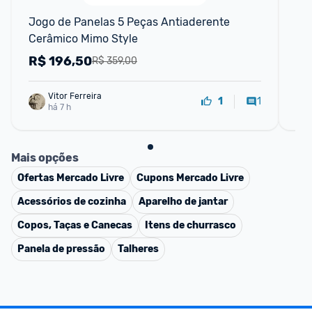
Jogo de Panelas 5 Peças Antiaderente 
Jo
Cerâmico Mimo Style
Caç
R$
196,50
R
R$ 359,00
Vitor Ferreira
1
1
há 7 h
Mais opções
Ofertas
Mercado Livre
Cupons
Mercado Livre
Acessórios de cozinha
Aparelho de jantar
Copos, Taças e Canecas
Itens de churrasco
Panela de pressão
Talheres