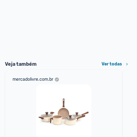
Veja também
Ver todas
mercadolivre.com.br
sho