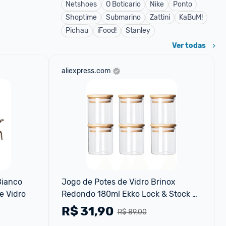
Netshoes
O Boticario
Nike
Ponto
Shoptime
Submarino
Zattini
KaBuM!
Pichau
iFood!
Stanley
Ver todas
aliexpress.com
ianco 
Jogo de Potes de Vidro Brinox 
e Vidro
Redondo 180ml Ekko Lock & Stock 6 
Peças
R$
31,90
R$ 89,00