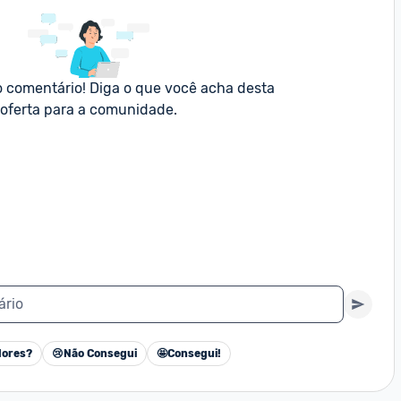
o comentário! Diga o que você acha desta 
oferta para a comunidade.
ário
ores?
😢
Não Consegui
🤩
Consegui!
Cancelar