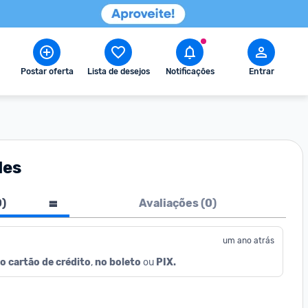
Postar oferta
Lista de desejos
Notificações
Entrar
des
0
)
Avaliações (
0
)
um ano atrás
o cartão de crédito
, 
no boleto
 ou 
PIX.