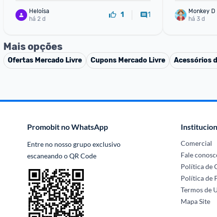
Heloísa
Monkey D 
1
1
há 2 d
há 3 d
Mais opções
Ofertas
Mercado Livre
Cupons
Mercado Livre
Acessórios 
Promobit no WhatsApp
Institucion
Comercial
Entre no nosso grupo exclusivo 
Fale conosc
escaneando o QR Code
Política de
Política de 
Termos de 
Mapa Site