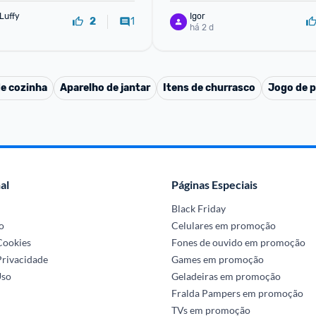
Luffy
Igor
1
2
há 2 d
de cozinha
Aparelho de jantar
Itens de churrasco
Jogo de p
al
Páginas Especiais
Black Friday
o
Celulares em promoção
 Cookies
Fones de ouvido em promoção
Privacidade
Games em promoção
Uso
Geladeiras em promoção
Fralda Pampers em promoção
TVs em promoção