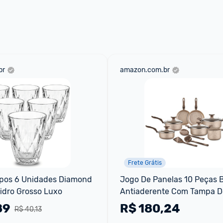
 através do 
Fale com o Promobit.
br
amazon.com.br
Frete Grátis
pos 6 Unidades Diamond 
Jogo De Panelas 10 Peças B
idro Grosso Luxo
Antiaderente Com Tampa D
89
R$
180,24
R$ 40,13