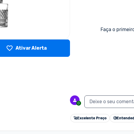
Faça o primeir
Ativar Alerta
Deixe o seu coment
0
🚀
Excelente Preço
🧐
Entended