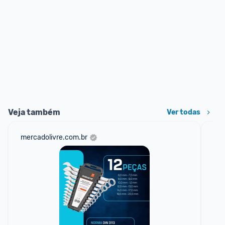
Veja também
Ver todas
mercadolivre.com.br
cas