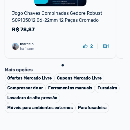
P
Jogo Chaves Combinadas Gedore Robust 
Jo
S09105012 06-22mm 12 Peças Cromado
Alu
R$
78,87
R
marcelo
1
2
há 1 sem
Mais opções
Ofertas
Mercado Livre
Cupons
Mercado Livre
Compressor de ar
Ferramentas manuais
Furadeira
Lavadora de alta pressão
Móveis para ambientes externos
Parafusadeira