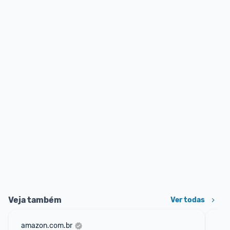
Veja também
Ver todas
amazon.com.br
sho