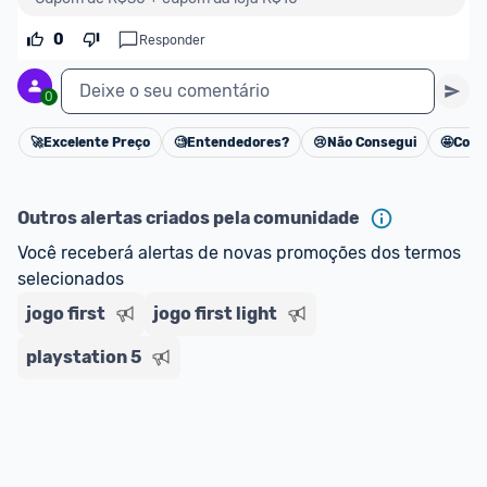
0
Responder
Deixe o seu comentário
0
🚀
Excelente Preço
🧐
Entendedores?
😢
Não Consegui
🤩
Cons
Cancelar
Outros alertas criados pela comunidade
Você receberá alertas de novas promoções dos termos 
selecionados
jogo first
jogo first light
playstation 5