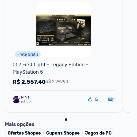
Frete Grátis
007 First Light - Legacy Edition - 
Jog
PlayStation 5
R$
2.557,40
R
R$ 2.999,90
Ninja 
1
5
há 2 d
Mais opções
Ofertas
Shopee
Cupons
Shopee
Jogos de PC