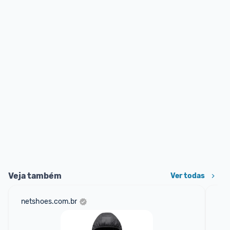
Veja também
Ver todas
netshoes.com.br
mer