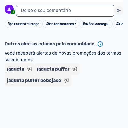
ou MercadoLíder Platinum.
Deixe o seu comentário
0
E lembre-se:
 você sempre pode contar ajuda da 
comunidade para tirar dúvidas ou acionar os 
🚀
Excelente Preço
🧐
Entendedores?
😢
Não Consegui
🤩
Cons
Cancelar
nossos Admins marcando 
@admin
 em um 
comentário ou através do 
Fale com o Promobit.
Outros alertas criados pela comunidade
Você receberá alertas de novas promoções dos termos 
selecionados
jaqueta
jaqueta puffer
jaqueta puffer bobojaco