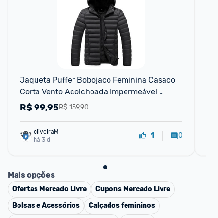
Jaqueta Puffer Bobojaco Feminina Casaco 
Ja
Corta Vento Acolchoada Impermeável 
Bolsos Capuz Removível
R$
99,95
R
R$ 159,90
oliveiraM
0
1
há 3 d
Mais opções
Ofertas
Mercado Livre
Cupons
Mercado Livre
Bolsas e Acessórios
Calçados femininos