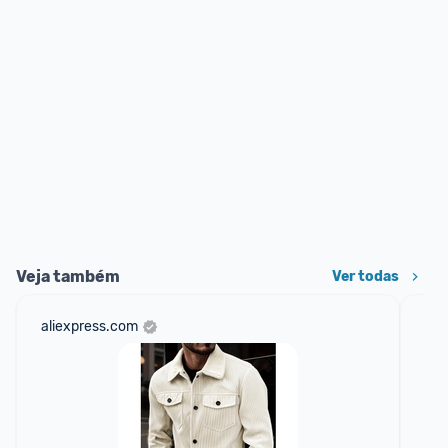
Veja também
Ver todas
aliexpress.com
sho