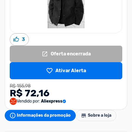
3
Oferta encerrada
Ativar Alerta
R$ 155,98
R$ 72,16
Vendido por:
Aliexpress
Informações da promoção
Sobre a loja