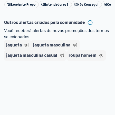
impostos. 
🚀
Excelente Preço
🧐
Entendedores?
😢
Não Consegui
🤩
Cons
Cancelar
*Atualizado em Agosto/2024
Outros alertas criados pela comunidade
Você receberá alertas de novas promoções dos termos 
selecionados
jaqueta
jaqueta masculina
jaqueta masculina casual
roupa homem