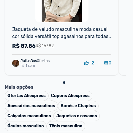
📱
Jaqueta de veludo masculina moda casual 
Rel
cor sólida versátil top agasalhos para todas 
Pu
as ocasiões
R$
87,86
R
R$ 167,82
JuliusDasOfertas
0
2
há 1 sem
Mais opções
Ofertas
Aliexpress
Cupons
Aliexpress
Acessórios masculinos
Bonés e Chapéus
Calçados masculinos
Jaquetas e casacos
Óculos masculino
Tênis masculino