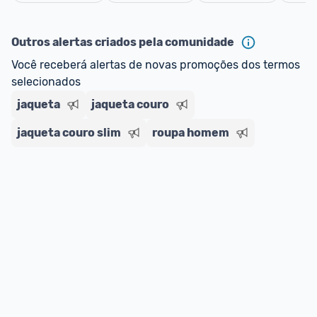
Cancelar
ou MercadoLíder Platinum.
Outros alertas criados pela comunidade
E lembre-se:
 você sempre pode contar ajuda da 
Você receberá alertas de novas promoções dos termos 
comunidade para tirar dúvidas ou acionar os 
selecionados
nossos Admins marcando 
@admin
 em um 
comentário ou através do 
Fale com o Promobit.
jaqueta
jaqueta couro
jaqueta couro slim
roupa homem