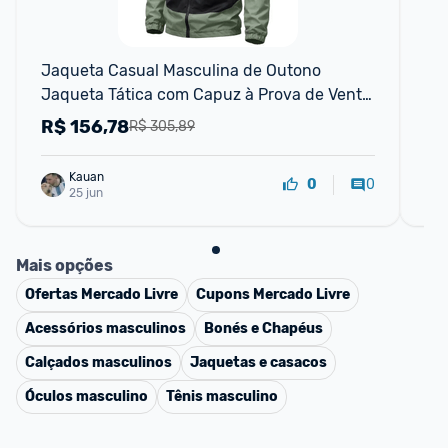
Jaqueta Casual Masculina de Outono 
Rel
Jaqueta Tática com Capuz à Prova de Vento 
17
Jaqueta Multi-Bolsos Impermeável para
R$
156,78
R
R$ 305,89
Kauan
0
0
25 jun
Mais opções
Ofertas
Mercado Livre
Cupons
Mercado Livre
Acessórios masculinos
Bonés e Chapéus
Calçados masculinos
Jaquetas e casacos
Óculos masculino
Tênis masculino