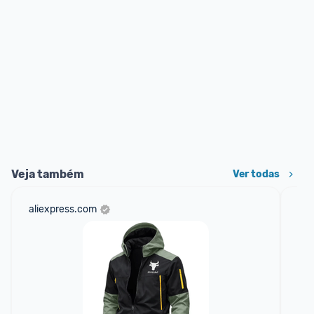
Veja também
Ver todas
aliexpress.com
mer