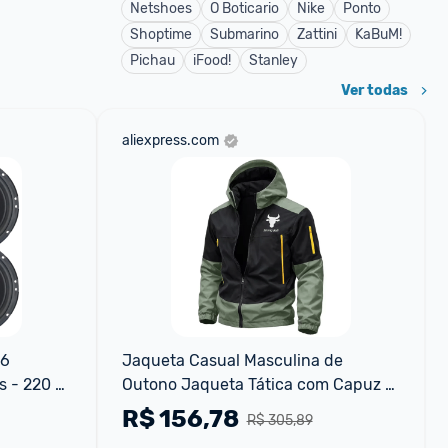
Netshoes
O Boticario
Nike
Ponto
Shoptime
Submarino
Zattini
KaBuM!
Pichau
iFood!
Stanley
Ver todas
aliexpress.com
6 
Jaqueta Casual Masculina de 
 - 220 
Outono Jaqueta Tática com Capuz à 
Prova de Vento Jaqueta Multi-Bolsos 
R$
156,78
R$ 305,89
Impermeável para