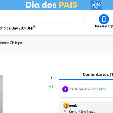
Baixar o app
Choice Day 70% OFF
omber Chimpa
Comentários (
Oferta postada por
Heitor
genio
Comentário fixado