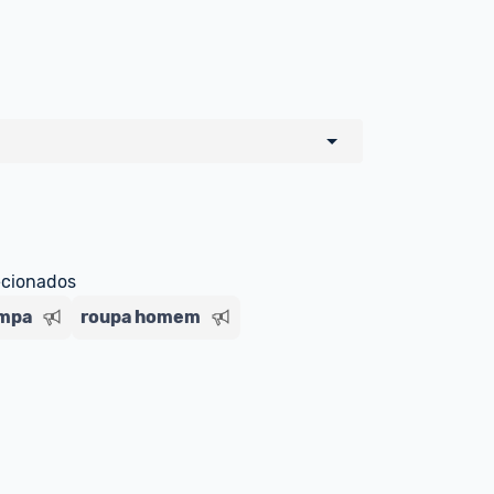
o de todos os sellers e lojas que são 
 por um marketplace, nós indicamos no 
e sinalizamos através da tag 
ecionados
impa
roupa homem
Livre , você pode ser redirecionado(a) 
ado Livre). Por isso, fique atento e 
ndo o produto 
é o mesmo indicado na 
rcadoLíder Platinum.
ade para tirar dúvidas ou acionar os 