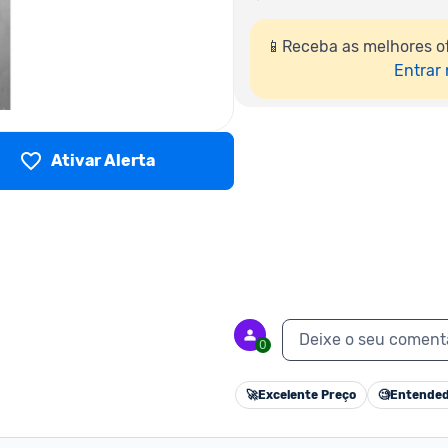
📱Receba as melhores of
Entrar
Ativar Alerta
Deixe o seu coment
0
🚀
Excelente Preço
🧐
Entended