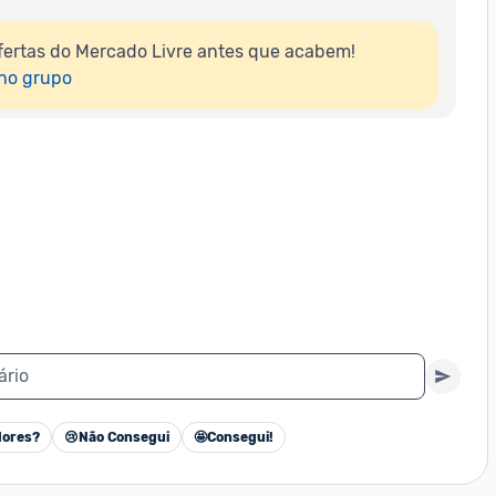
ertas do Mercado Livre antes que acabem!

 no grupo
ário
ores?
😢
Não Consegui
🤩
Consegui!
Cancelar