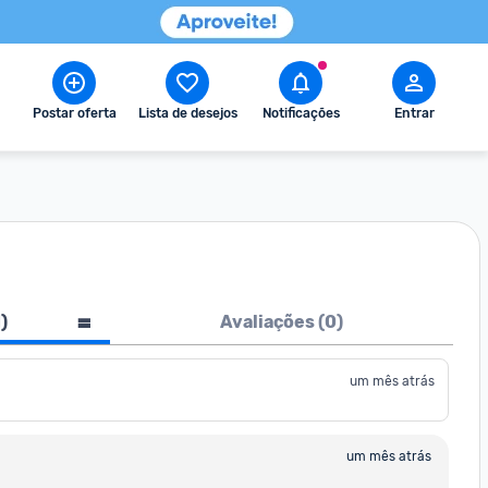
Postar oferta
Lista de desejos
Notificações
Entrar
1
)
Avaliações (
0
)
um mês atrás
um mês atrás