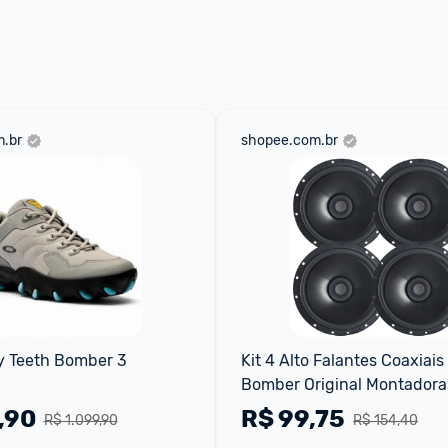
 através do 
Fale com o Promobit.
.br
shopee.com.br
y Teeth Bomber 3 
Kit 4 Alto Falantes Coaxiais 
Bomber Original Montadoras
Watts RMS
,90
R$
99,75
R$ 1.099,90
R$ 154,40