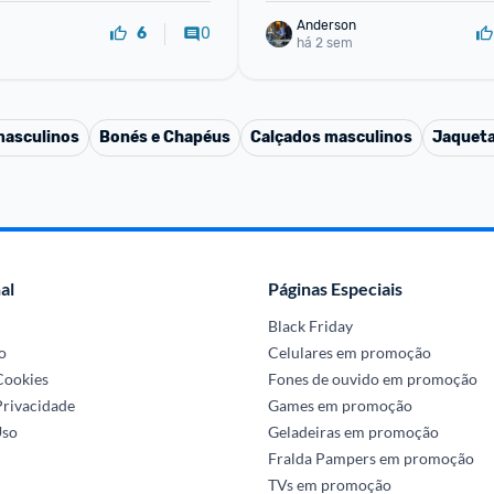
Anderson
0
6
há 2 sem
masculinos
Bonés e Chapéus
Calçados masculinos
Jaqueta
al
Páginas Especiais
Black Friday
o
Celulares em promoção
 Cookies
Fones de ouvido em promoção
Privacidade
Games em promoção
Uso
Geladeiras em promoção
Fralda Pampers em promoção
TVs em promoção