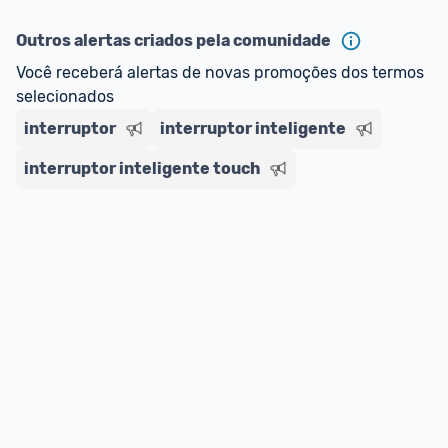
ou MercadoLíder Platinum.
Outros alertas criados pela comunidade
E lembre-se:
 você sempre pode contar ajuda da 
Você receberá alertas de novas promoções dos termos 
comunidade para tirar dúvidas ou acionar os 
selecionados
nossos Admins marcando 
@admin
 em um 
interruptor
comentário ou através do 
interruptor inteligente
Fale com o Promobit.
interruptor inteligente touch