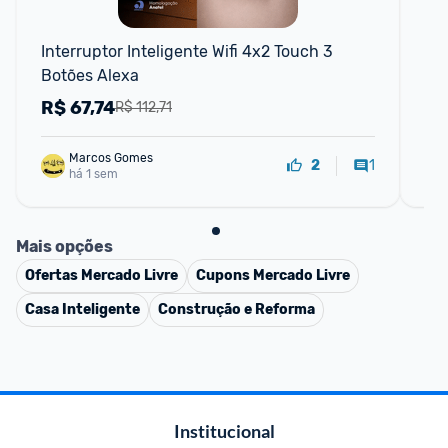
F
Interruptor Inteligente Wifi 4x2 Touch 3 
Sm
Botões Alexa
Ass
Li
R$
67,74
R
R$ 112,71
Marcos Gomes
1
2
há 1 sem
Mais opções
Ofertas
Mercado Livre
Cupons
Mercado Livre
Casa Inteligente
Construção e Reforma
Institucional