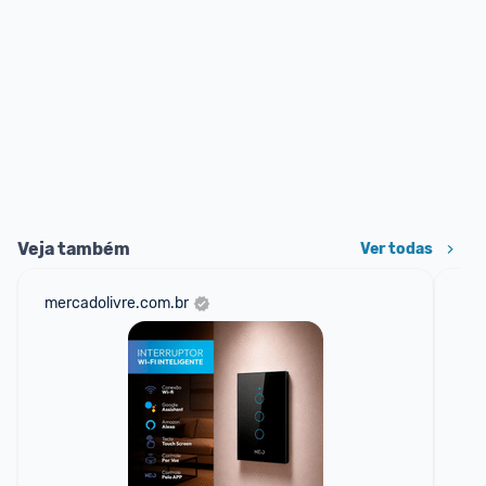
Veja também
Ver todas
mercadolivre.com.br
am