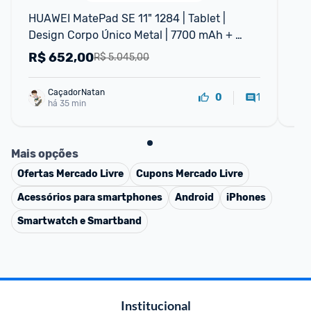
HUAWEI MatePad SE 11" 1284 | Tablet | 
Hu
Design Corpo Único Metal | 7700 mAh + 
Superbateria de 22,5 W
R$
652,00
R
R$ 5.045,00
CaçadorNatan
1
0
há 35 min
Mais opções
Ofertas
Mercado Livre
Cupons
Mercado Livre
Acessórios para smartphones
Android
iPhones
Smartwatch e Smartband
Institucional