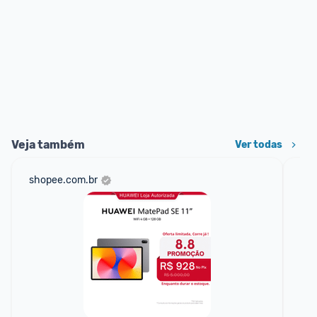
Veja também
Ver todas
shopee.com.br
ali