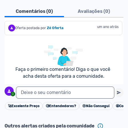
Ofertas do Shopee agora são aceitas no Promobit!
Comentários (
0
)
Avaliações (
0
)
Para maior segurança da comunidade, somente 
são aceitas ofertas de 
Lojas Oficiais
, ou seja, 
um ano atrás
Oferta postada por
Zé Oferta
vendedores que representam empresas validadas 
pelo Shopee.
As promoções são verificadas normalmente e os 
preços devem estar na média ou abaixo da média 
dos últimos 3 meses, assim como promoções de 
Faça o primeiro comentário! Diga o que você 
outras lojas.
acha desta oferta para a comunidade.
Deixe o seu comentário
0
🚀
Excelente Preço
🧐
Entendedores?
😢
Não Consegui
🤩
Cons
Cancelar
Outros alertas criados pela comunidade