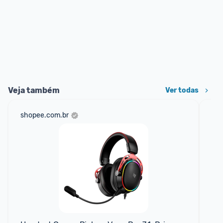
Veja também
Ver todas
shopee.com.br
am
F