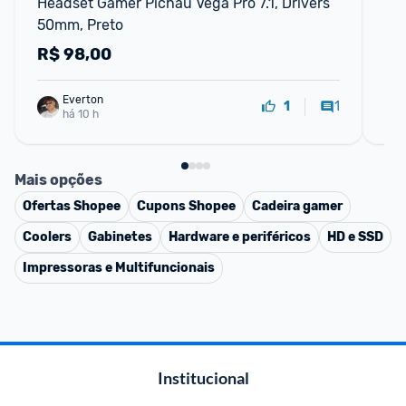
Headset Gamer Pichau Vega Pro 7.1, Drivers 
He
50mm, Preto
Dr
R$
98,00
R
Everton
1
1
há 10 h
Mais opções
Ofertas
Shopee
Cupons
Shopee
Cadeira gamer
Coolers
Gabinetes
Hardware e periféricos
HD e SSD
Impressoras e Multifuncionais
Institucional