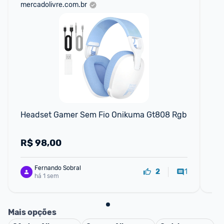
mercadolivre.com.br
sho
Headset Gamer Sem Fio Onikuma Gt808 Rgb
Q8
R$
98,00
R
Fernando Sobral
1
2
há 1 sem
Mais opções