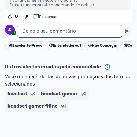
nao funcionar em note e no pc sim.
impostos. 
O meu funcionou ate conectando ao celular.
*Atualizado em Agosto/2024
0
Responder
Deixe o seu comentário
0
🚀
Excelente Preço
🧐
Entendedores?
😢
Não Consegui
🤩
Cons
Cancelar
Outros alertas criados pela comunidade
Você receberá alertas de novas promoções dos termos 
selecionados
headset
headset gamer
headset gamer fifine