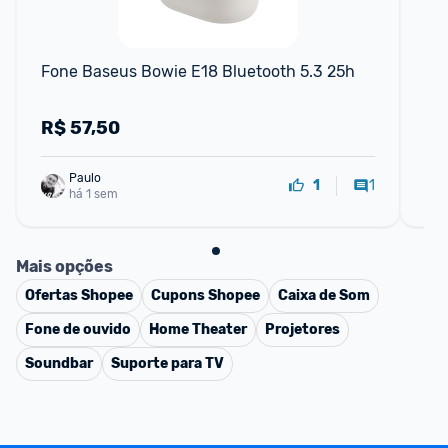
Fone Baseus Bowie E18 Bluetooth 5.3 25h
Fo
Bl
R$
57,50
R
Paulo
1
1
há 1 sem
Mais opções
Ofertas
Shopee
Cupons
Shopee
Caixa de Som
Fone de ouvido
Home Theater
Projetores
Soundbar
Suporte para TV