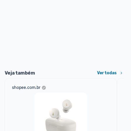
Veja também
Ver todas
shopee.com.br
ali