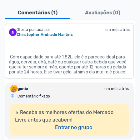
Atenção comunidade!
Comentários (
1
)
Avaliações (
0
)
Vocês já sabem que no Promobit nós fazemos uma 
avaliação de todos os sellers e lojas que são 
divulgados na plataforma. Em todas as ofertas 
Oferta postada por
um mês atrás
Christopher Andrade Martins
vendidas por um marketplace, nós indicamos no 
campo "Informações adicionais" o 
vendedor 
do 
produto e sinalizamos através da tag 
 Com capacidade para até 1,82L, ele é o parceiro ideal para 
[Marketplace], que fica logo abaixo do título da 
água, cerveja, chá, café ou qualquer outra bebida que você 
queira ter sempre à mão, quente por até 12 horas ou gelada 
oferta.
por até 24 horas. E se tiver gelo, aí sim o dia inteiro é pouco!
Porém, ao clicar em “Ir à loja” em uma oferta do 
genio
um mês atrás
Mercado Livre , você pode ser redirecionado(a) 
Comentário fixado
para anúncios de diferentes vendedores (dinâmica 
do Mercado Livre). Por isso, fique atento e sempre 
📱Receba as melhores ofertas do Mercado 
confira se o vendedor do qual você está 
Livre antes que acabem!

adquirindo o produto 
é o mesmo indicado na 
Entrar no grupo
oferta do Promobit
, ou de um vendedor 
Oficial 
ou MercadoLíder Platinum.