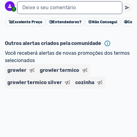
Deixe o seu comentário
0
E lembre-se:
 você sempre pode contar ajuda da 
comunidade para tirar dúvidas ou acionar os 
🚀
Excelente Preço
🧐
Entendedores?
😢
Não Consegui
🤩
Cons
nossos Admins marcando 
@admin
 em um 
Cancelar
comentário ou através do 
Fale com o Promobit.
Outros alertas criados pela comunidade
Você receberá alertas de novas promoções dos termos 
selecionados
growler
growler termico
growler termico silver
cozinha