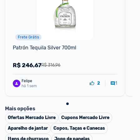
Frete Grátis
Patrón Tequila Silver 700ml
Cop
Ho
R$
246,67
R
R$ 316,96
Felipe
1
2
há 1 sem
Mais opções
Ofertas
Mercado Livre
Cupons
Mercado Livre
Aparelho de jantar
Copos, Taças e Canecas
Itens de churrasco
Jogo de panelas