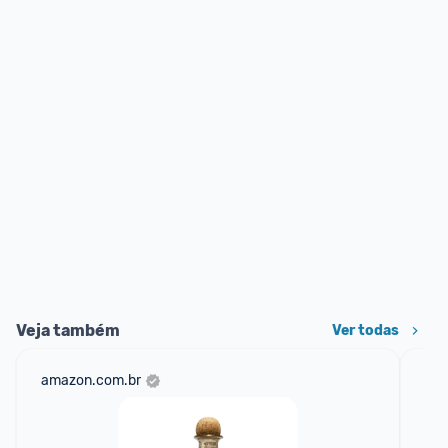
Veja também
Ver todas
amazon.com.br
mer