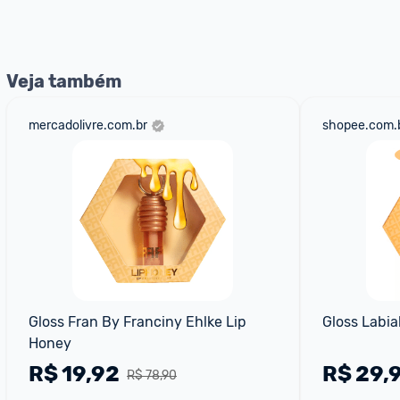
nossos Admins marcando 
@admin
 em um comentário ou
Veja também
mercadolivre.com.br
shopee.com.
Gloss Fran By Franciny Ehlke Lip 
Gloss Labia
Honey
R$
19,92
R$
29,
R$ 78,90