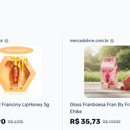
 através do 
Fale com o Promobit.
br
mercadolivre.com.br
l Franciny LipHoney 5g
Gloss Franboesa Fran By Fr
Ehlke
90
R$
35,73
R$ 67,95
R$ 149,99