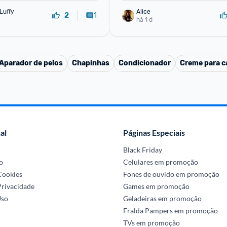
Luffy
Alice
1
2
há 1 d
Aparador de pelos
Chapinhas
Condicionador
Creme para ca
al
Páginas Especiais
Black Friday
o
Celulares em promoção
 Cookies
Fones de ouvido em promoção
Privacidade
Games em promoção
Uso
Geladeiras em promoção
Fralda Pampers em promoção
TVs em promoção