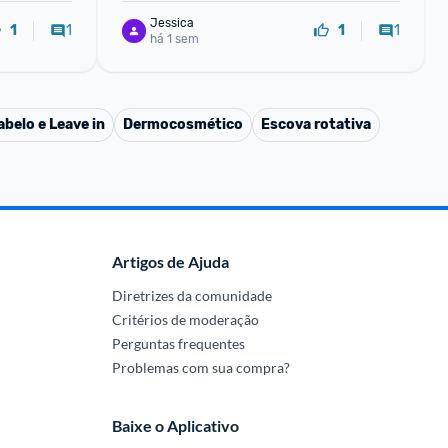
Jessica
1
1
1
1
há 1 sem
belo e Leave in
Dermocosmético
Escova rotativa
Artigos de Ajuda
Diretrizes da comunidade
Critérios de moderação
Perguntas frequentes
Problemas com sua compra?
Baixe o Aplicativo