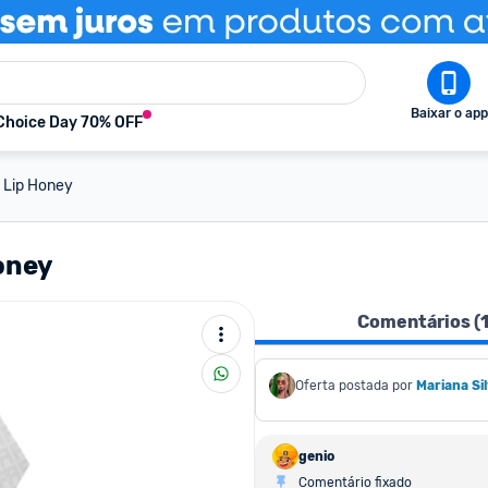
Baixar o app
Choice Day 70% OFF
e Lip Honey
oney
Comentários (
Oferta postada por
Mariana Si
genio
Comentário fixado