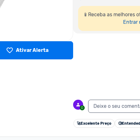
📱Receba as melhores of
Entrar
Ativar Alerta
Deixe o seu coment
0
🚀
Excelente Preço
🧐
Entended