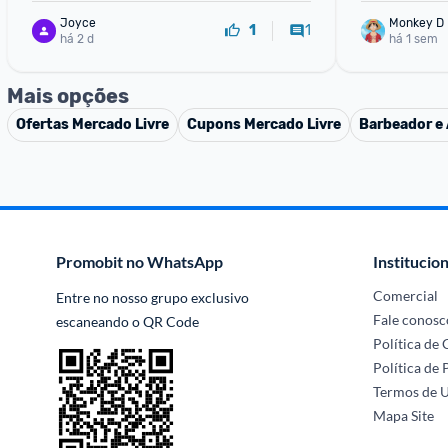
Joyce
Monkey D 
1
1
há 2 d
há 1 sem
Mais opções
Ofertas
Mercado Livre
Cupons
Mercado Livre
Barbeador e 
Promobit no WhatsApp
Institucion
Comercial
Entre no nosso grupo exclusivo 
Fale conosc
escaneando o QR Code
Política de
Política de 
Termos de 
Mapa Site