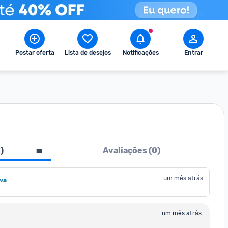
Postar oferta
Lista de desejos
Notificações
Entrar
1
)
Avaliações (
0
)
um mês atrás
lva
um mês atrás