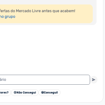
ertas do Mercado Livre antes que acabem!

 no grupo
ário
ores?
😢
Não Consegui
🤩
Consegui!
Cancelar