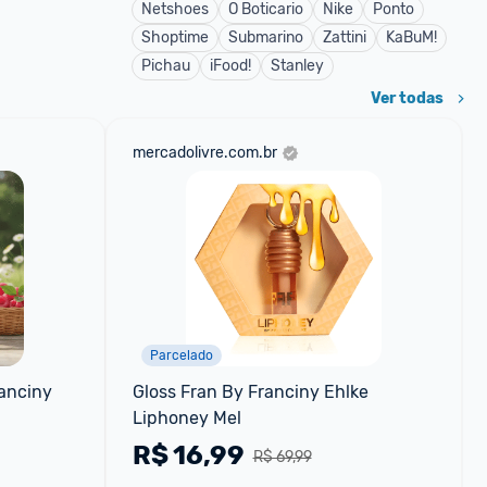
Netshoes
O Boticario
Nike
Ponto
Shoptime
Submarino
Zattini
KaBuM!
Pichau
iFood!
Stanley
Ver todas
mercadolivre.com.br
Parcelado
anciny 
Gloss Fran By Franciny Ehlke 
Liphoney Mel
R$
16,99
R$ 69,99