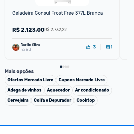
Geladeira Consul Frost Free 377L Branca
Gel
Br
R$
2.123,00
R
R$ 2.732,22
Danilo Silva
1
3
há 6 d
Mais opções
Ofertas
Mercado Livre
Cupons
Mercado Livre
Adega de vinhos
Aquecedor
Ar condicionado
Cervejeira
Coifa e Depurador
Cooktop