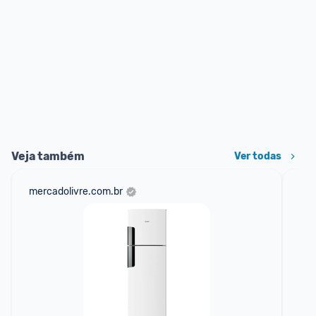
Veja também
Ver todas
mercadolivre.com.br
sho