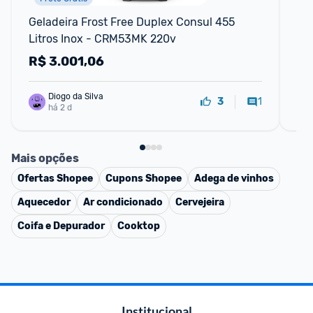
Geladeira Frost Free Duplex Consul 455 
Ge
Litros Inox - CRM53MK 220v
377
R$
3.001,06
R
Diogo da Silva
1
3
há 2 d
Mais opções
Ofertas
Shopee
Cupons
Shopee
Adega de vinhos
Aquecedor
Ar condicionado
Cervejeira
Coifa e Depurador
Cooktop
Institucional