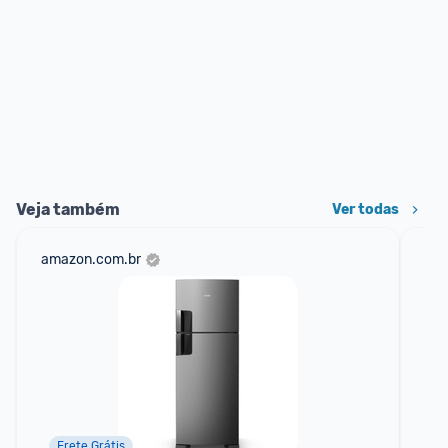
Veja também
Ver todas
amazon.com.br
cas
Frete Grátis