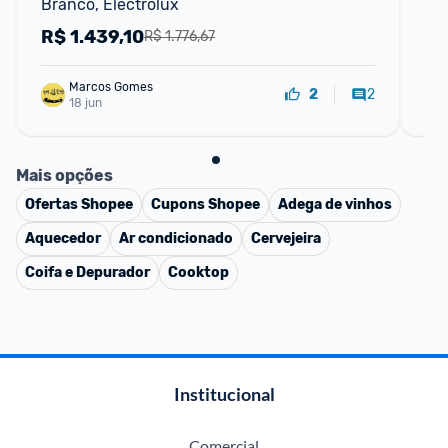
Branco, Electrolux
BL
R$
1.439,10
R
R$ 1.776,67
Marcos Gomes
2
2
18 jun
Mais opções
Ofertas
Shopee
Cupons
Shopee
Adega de vinhos
Aquecedor
Ar condicionado
Cervejeira
Coifa e Depurador
Cooktop
Institucional
Comercial