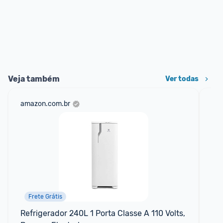
Veja também
Ver todas
amazon.com.br
sho
Frete Grátis
Refrigerador 240L 1 Porta Classe A 110 Volts, 
La