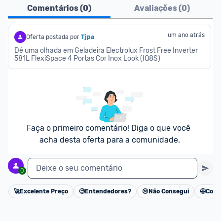
Ofertas do Shopee agora são aceitas no Promobit!
Comentários (
0
)
Avaliações (
0
)
Para maior segurança da comunidade, somente 
são aceitas ofertas de 
Lojas Oficiais
, ou seja, 
um ano atrás
Oferta postada por
Tjpa
vendedores que representam empresas validadas 
Dê uma olhada em Geladeira Electrolux Frost Free Inverter 
581L FlexiSpace 4 Portas Cor Inox Look (IQ8S)
pelo Shopee.
As promoções são verificadas normalmente e os 
preços devem estar na média ou abaixo da média 
dos últimos 3 meses, assim como promoções de 
outras lojas.
Faça o primeiro comentário! Diga o que você 
acha desta oferta para a comunidade.
Deixe o seu comentário
0
🚀
Excelente Preço
🧐
Entendedores?
😢
Não Consegui
🤩
Cons
Cancelar