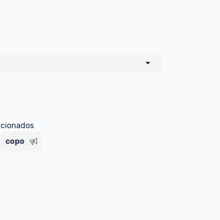
o de todos os sellers e lojas que são 
 por um marketplace, nós indicamos no 
e sinalizamos através da tag 
ecionados
copo
Livre , você pode ser redirecionado(a) 
ado Livre). Por isso, fique atento e 
ndo o produto 
é o mesmo indicado na 
rcadoLíder Platinum.
ade para tirar dúvidas ou acionar os 