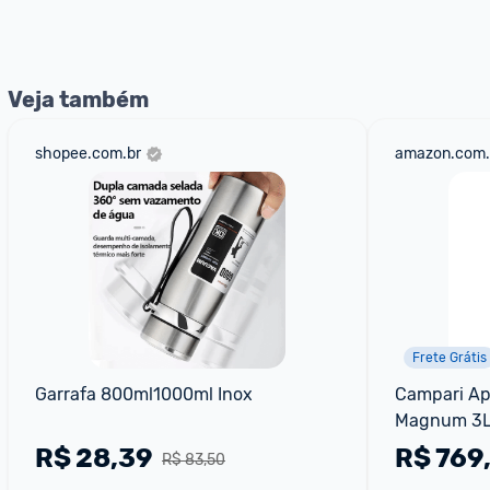
nossos Admins marcando 
@admin
 em um comentário ou
Veja também
shopee.com.br
amazon.com.
Frete Grátis
Garrafa 800ml1000ml Inox
Campari Aper
Magnum 3
R$
28,39
R$
769
R$ 83,50