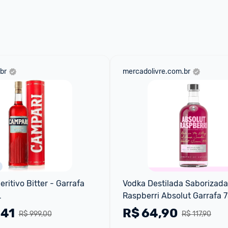
 através do 
Fale com o Promobit.
br
mercadolivre.com.br
itivo Bitter - Garrafa 
Vodka Destilada Saborizada 
L
Raspberri Absolut Garrafa 
,41
R$
64,90
R$ 999,00
R$ 117,90