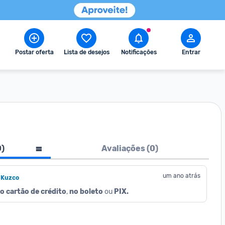
Postar oferta
Lista de desejos
Notificações
Entrar
0
)
Avaliações (
0
)
um ano atrás
 Kuzco
o cartão de crédito
, 
no boleto
 ou 
PIX.