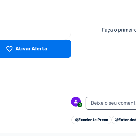
Faça o primeir
Ativar Alerta
Deixe o seu coment
0
🚀
Excelente Preço
🧐
Entended