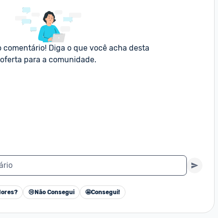
o comentário! Diga o que você acha desta 
oferta para a comunidade.
ário
ores?
😢
Não Consegui
🤩
Consegui!
Cancelar