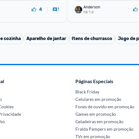
Anderson
1
4
há 1 d
de cozinha
Aparelho de jantar
Itens de churrasco
Jogo de p
al
Páginas Especiais
Black Friday
o
Celulares em promoção
 Cookies
Fones de ouvido em promoção
Privacidade
Games em promoção
Uso
Geladeiras em promoção
Fralda Pampers em promoção
TVs em promoção