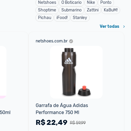
Netshoes
O Boticario
Nike
Ponto
Shoptime
Submarino
Zattini
KaBuM!
Pichau
iFood!
Stanley
Ver todas
netshoes.com.br
Garrafa de Água Adidas 
750ml
Performance 750 Ml
R$
22,49
R$ 59,99