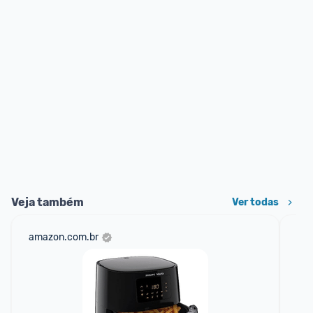
Veja também
Ver todas
amazon.com.br
mer