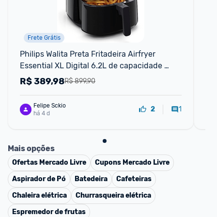
Frete Grátis
Philips Walita Preta Fritadeira Airfryer 
Fri
Essential XL Digital 6.2L de capacidade 
Pr
Garantia internacional de dois anos
R$
389,98
R
R$ 899,90
Felipe Sckio
1
2
há 4 d
Mais opções
Ofertas
Mercado Livre
Cupons
Mercado Livre
Aspirador de Pó
Batedeira
Cafeteiras
Chaleira elétrica
Churrasqueira elétrica
Espremedor de frutas