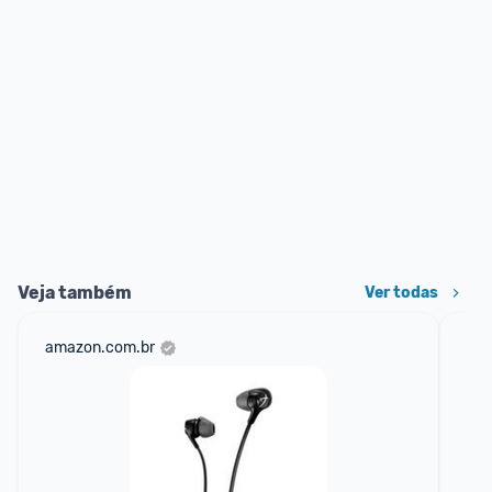
Veja também
Ver todas
amazon.com.br
ali