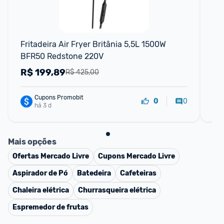
Fritadeira Air Fryer Britânia 5,5L 1500W 
Air
BFR50 Redstone 220V
In
R$
199,89
R
R$ 425,00
Cupons Promobit
0
0
há 3 d
Mais opções
Ofertas
Mercado Livre
Cupons
Mercado Livre
Aspirador de Pó
Batedeira
Cafeteiras
Chaleira elétrica
Churrasqueira elétrica
Espremedor de frutas