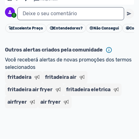
ou MercadoLíder Platinum.
Deixe o seu comentário
0
E lembre-se:
 você sempre pode contar ajuda da 
comunidade para tirar dúvidas ou acionar os 
🚀
Excelente Preço
🧐
Entendedores?
😢
Não Consegui
🤩
Cons
Cancelar
nossos Admins marcando 
@admin
 em um 
comentário ou através do 
Fale com o Promobit.
Outros alertas criados pela comunidade
Você receberá alertas de novas promoções dos termos 
selecionados
fritadeira
fritadeira air
fritadeira air fryer
fritadeira eletrica
airfryer
air fryer