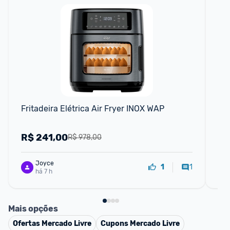
Fritadeira Elétrica Air Fryer INOX WAP
Fri
Di
R$
241,00
R
R$ 978,00
Joyce
1
1
há 7 h
Mais opções
Ofertas
Mercado Livre
Cupons
Mercado Livre