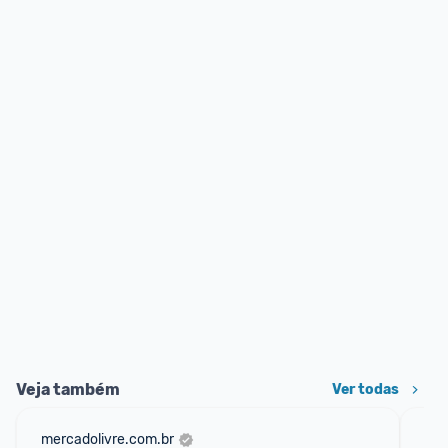
Veja também
Ver todas
mercadolivre.com.br
sho