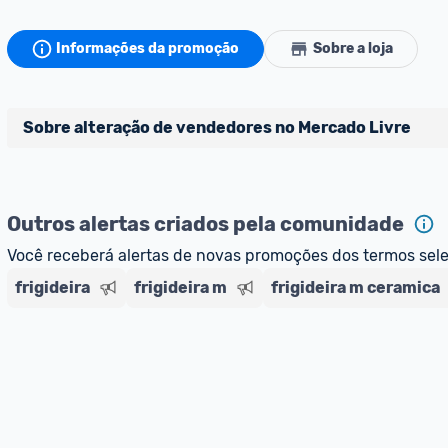
Informações da promoção
Sobre a loja
Sobre alteração de vendedores no Mercado Livre
Atenção comunidade!
Vocês já sabem que no Promobit nós fazemos uma avaliaçã
Outros alertas criados pela comunidade
divulgados na plataforma. Em todas as ofertas vendidas
campo "Informações adicionais" o 
vendedor 
do produto 
Você receberá alertas de novas promoções dos termos sel
[Marketplace], que fica logo abaixo do título da oferta.
frigideira
frigideira m
frigideira m ceramica
Porém, ao clicar em “Ir à loja” em uma oferta do Mercado 
para anúncios de diferentes vendedores (dinâmica do Merc
sempre confira se o vendedor do qual você está adquiri
oferta do Promobit
, ou de um vendedor 
Oficial ou Me
E lembre-se:
 você sempre pode contar ajuda da comunid