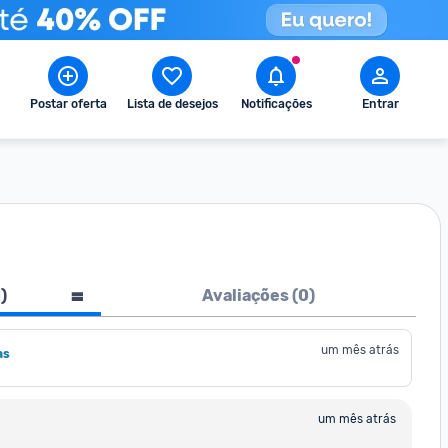
Postar oferta
Lista de desejos
Notificações
Entrar
1
)
Avaliações (
0
)
um mês atrás
as
um mês atrás