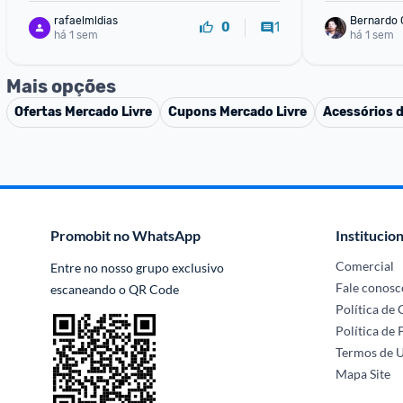
rafaelmldias
Bernardo
1
0
há 1 sem
há 1 sem
Mais opções
Ofertas
Mercado Livre
Cupons
Mercado Livre
Acessórios 
Promobit no WhatsApp
Institucion
Comercial
Entre no nosso grupo exclusivo 
Fale conosc
escaneando o QR Code
Política de
Política de 
Termos de 
Mapa Site