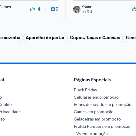
 Gomes
Kauan
3
4
há 3 d
de cozinha
Aparelho de jantar
Copos, Taças e Canecas
Iten
al
Páginas Especiais
Black Friday
o
Celulares em promoção
 Cookies
Fones de ouvido em promoção
Privacidade
Games em promoção
Uso
Geladeiras em promoção
Fralda Pampers em promoção
TVs em promoção