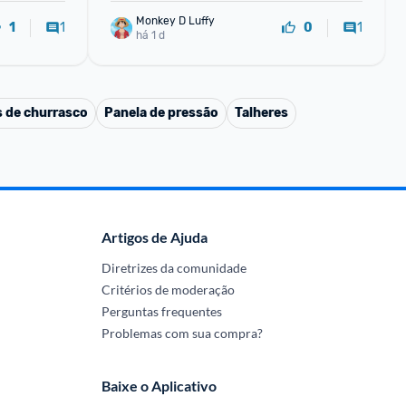
Monkey D Luffy
1
1
1
0
há 1 d
s de churrasco
Panela de pressão
Talheres
Artigos de Ajuda
Diretrizes da comunidade
Critérios de moderação
Perguntas frequentes
Problemas com sua compra?
Baixe o Aplicativo