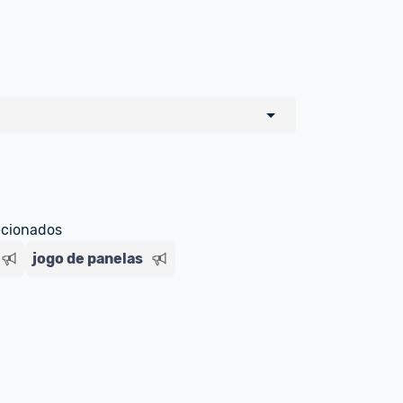
o de todos os sellers e lojas que são 
 por um marketplace, nós indicamos no 
e sinalizamos através da tag 
ecionados
jogo de panelas
Livre , você pode ser redirecionado(a) 
ado Livre). Por isso, fique atento e 
ndo o produto 
é o mesmo indicado na 
rcadoLíder Platinum.
ade para tirar dúvidas ou acionar os 