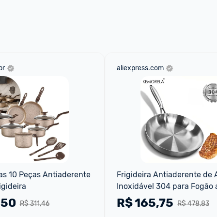
 através do 
Fale com o Promobit.
br
aliexpress.com
s 10 Peças Antiaderente 
Frigideira Antiaderente de 
igideira
Inoxidável 304 para Fogão a
Fogão de Indução
,50
R$
165,75
R$ 311,46
R$ 478,83