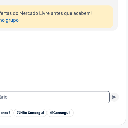
ertas do Mercado Livre antes que acabem!

 no grupo
ário
ores?
😢
Não Consegui
🤩
Consegui!
Cancelar