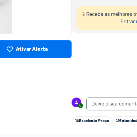
📱Receba as melhores of
Entrar
Ativar Alerta
Deixe o seu coment
0
🚀
Excelente Preço
🧐
Entended