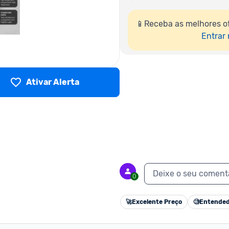
📱Receba as melhores of
Entrar
Ativar Alerta
Deixe o seu coment
0
🚀
Excelente Preço
🧐
Entended