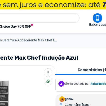
Baixar o app
Choice Day 70% OFF
m Cerâmica Antiaderente Max Chef I...
rente Max Chef Indução Azul
Comentários (
Oferta postada por
Rafaelmldi
genio
Comentário fixado