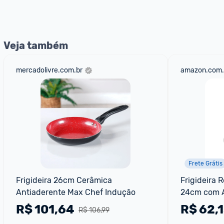
nossos Admins marcando 
@admin
 em um comentário ou
Veja também
mercadolivre.com.br
amazon.com.
Frete Grátis
Frigideira 26cm Cerâmica 
Frigideira 
Antiaderente Max Chef Indução
24cm com An
Reforçado c
R$
101,64
R$
62,
R$ 106,99
Alta Espess