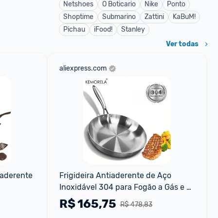
Netshoes
O Boticario
Nike
Ponto
Shoptime
Submarino
Zattini
KaBuM!
Pichau
iFood!
Stanley
Ver todas
aliexpress.com
aderente 
Frigideira Antiaderente de Aço 
Inoxidável 304 para Fogão a Gás e 
Fogão de Indução
R$
165,75
R$ 478,83