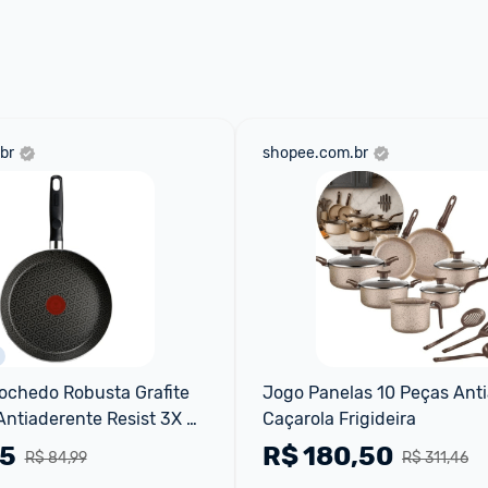
 através do 
Fale com o Promobit.
br
shopee.com.br
Rochedo Robusta Grafite 
Jogo Panelas 10 Peças Anti
tiaderente Resist 3X 
Caçarola Frigideira
om Partículas Minerais 
15
R$
180,50
R$ 84,99
R$ 311,46
ura,