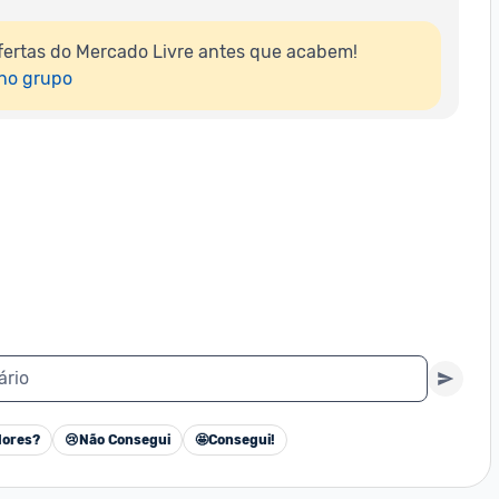
ertas do Mercado Livre antes que acabem!

 no grupo
ário
ores?
😢
Não Consegui
🤩
Consegui!
Cancelar