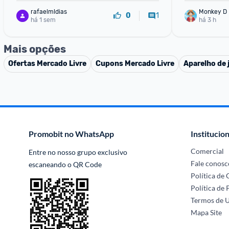
rafaelmldias
Monkey D 
1
0
há 1 sem
há 3 h
Mais opções
Ofertas
Mercado Livre
Cupons
Mercado Livre
Aparelho de 
Promobit no WhatsApp
Institucion
Comercial
Entre no nosso grupo exclusivo 
Fale conosc
escaneando o QR Code
Política de
Política de 
Termos de 
Mapa Site