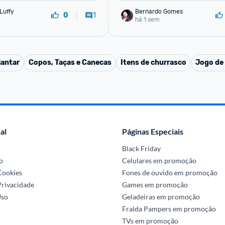
Luffy
Bernardo Gomes
1
0
há 1 sem
jantar
Copos, Taças e Canecas
Itens de churrasco
Jogo de
al
Páginas Especiais
Black Friday
o
Celulares em promoção
 Cookies
Fones de ouvido em promoção
Privacidade
Games em promoção
Uso
Geladeiras em promoção
Fralda Pampers em promoção
TVs em promoção