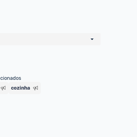
o de todos os sellers e lojas que são 
 por um marketplace, nós indicamos no 
e sinalizamos através da tag 
ecionados
cozinha
Livre , você pode ser redirecionado(a) 
ado Livre). Por isso, fique atento e 
ndo o produto 
é o mesmo indicado na 
rcadoLíder Platinum.
ade para tirar dúvidas ou acionar os 