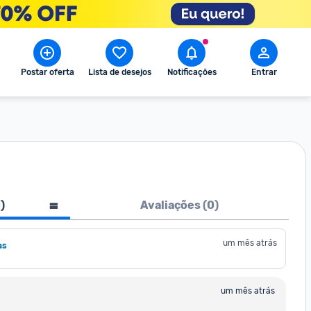
Postar oferta
Lista de desejos
Notificações
Entrar
1
)
Avaliações (
0
)
um mês atrás
as
um mês atrás