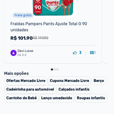
Frete grátis
R
Fraldas Pampers Pants Ajuste Total G 90 
Fra
unidades
Un
R$
101,90
R
R$ 149,90
Davi Lucas
1
3
há 4 d
Mais opções
Ofertas
Mercado Livre
Cupons
Mercado Livre
Berço
Cadeirinha para automóvel
Calçados infantis
Carrinho de Bebê
Lenço umedecido
Roupas infantis