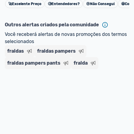
🚀
Excelente Preço
🧐
Entendedores?
😢
Não Consegui
🤩
Cons
oferta do Promobit
, ou de um vendedor 
Oficial 
Cancelar
ou MercadoLíder Platinum.
Outros alertas criados pela comunidade
E lembre-se:
 você sempre pode contar ajuda da 
Você receberá alertas de novas promoções dos termos 
comunidade para tirar dúvidas ou acionar os 
selecionados
nossos Admins marcando 
@admin
 em um 
comentário ou através do 
Fale com o Promobit.
fraldas
fraldas pampers
fraldas pampers pants
fralda