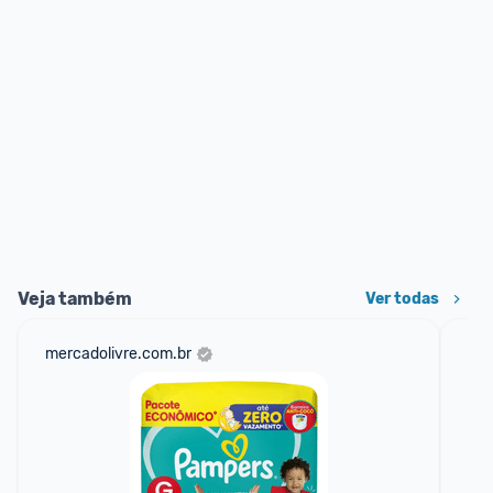
Veja também
Ver todas
mercadolivre.com.br
am