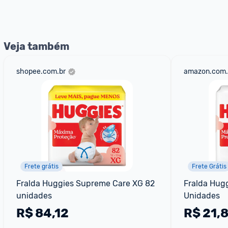
nossos Admins marcando 
@admin
 em um comentário ou
Veja também
shopee.com.br
amazon.com.
Frete grátis
Frete Grátis
Fralda Huggies Supreme Care XG 82 
Fralda Hugg
unidades
Unidades
R$
84,12
R$
21,