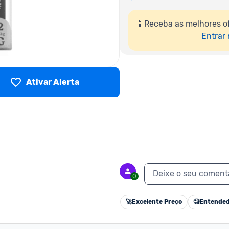
📱Receba as melhores of
Entrar
Ativar Alerta
Deixe o seu coment
0
🚀
Excelente Preço
🧐
Entended