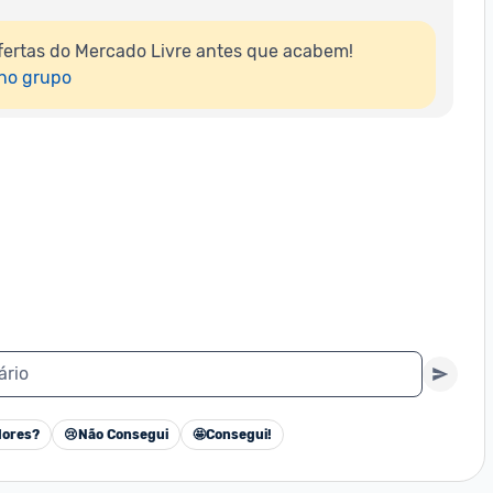
ertas do Mercado Livre antes que acabem!

 no grupo
ário
ores?
😢
Não Consegui
🤩
Consegui!
Cancelar