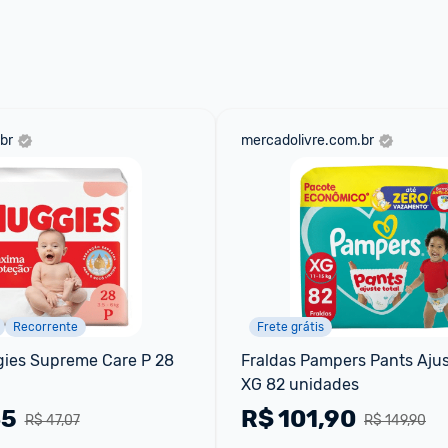
 através do 
Fale com o Promobit.
br
mercadolivre.com.br
Recorrente
Frete grátis
ies Supreme Care P 28 
Fraldas Pampers Pants Ajust
XG 82 unidades
85
R$
101,90
R$ 47,07
R$ 149,90