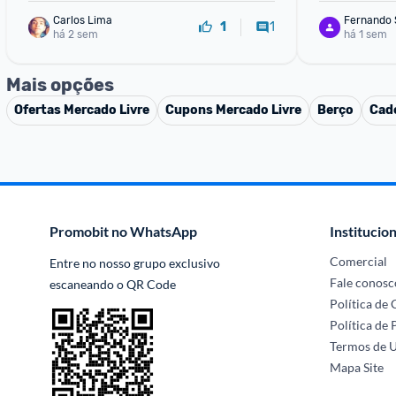
Carlos Lima
Fernando 
1
1
há 2 sem
há 1 sem
Mais opções
Ofertas
Mercado Livre
Cupons
Mercado Livre
Berço
Cade
Promobit no WhatsApp
Institucion
Comercial
Entre no nosso grupo exclusivo 
Fale conosc
escaneando o QR Code
Política de
Política de 
Termos de 
Mapa Site