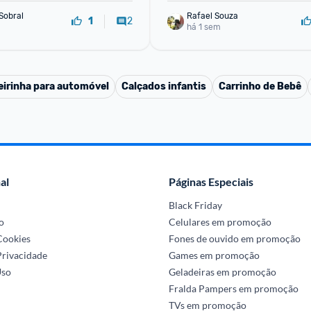
Sobral
Rafael Souza
2
1
há 1 sem
irinha para automóvel
Calçados infantis
Carrinho de Bebê
al
Páginas Especiais
Black Friday
o
Celulares em promoção
 Cookies
Fones de ouvido em promoção
Privacidade
Games em promoção
Uso
Geladeiras em promoção
Fralda Pampers em promoção
TVs em promoção