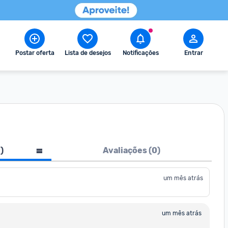
Postar oferta
Lista de desejos
Notificações
Entrar
1
)
Avaliações (
0
)
um mês atrás
um mês atrás