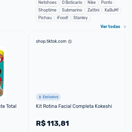
Netshoes
O Boticario
Nike
Ponto
Shoptime
Submarino
Zattini
KaBuM!
Pichau
iFood!
Stanley
Ver todas
shop.tiktok.com
📱 Exclusivo
e Total 
Kit Rotina Facial Completa Kokeshi
R$
113,81