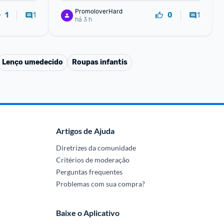
PromoloverHard
1
1
1
0
há 3 h
Lenço umedecido
Roupas infantis
Artigos de Ajuda
Diretrizes da comunidade
Critérios de moderação
Perguntas frequentes
Problemas com sua compra?
Baixe o Aplicativo