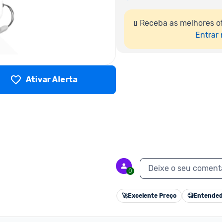
📱Receba as melhores of
Entrar
Ativar Alerta
Deixe o seu coment
0
🚀
Excelente Preço
🧐
Entended