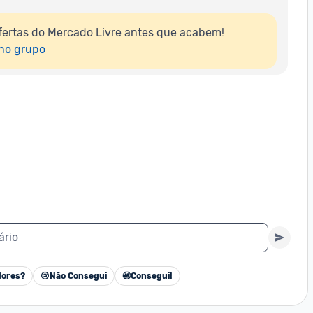
ertas do Mercado Livre antes que acabem!

 no grupo
ário
ores?
😢
Não Consegui
🤩
Consegui!
Cancelar