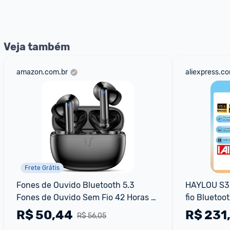
nossos Admins marcando 
@admin
 em um comentário ou
Veja também
amazon.com.br
aliexpress.c
Frete Grátis
Fones de Ouvido Bluetooth 5.3 
HAYLOU S30
Fones de Ouvido Sem Fio 42 Horas 
fio Bluetoo
de Reprodução Fones de Ouvido 
Fones de o
R$
50,44
R$
231
R$ 56,05
Esportivos com IPX5 à Prova d'Água 
de ruído Áu