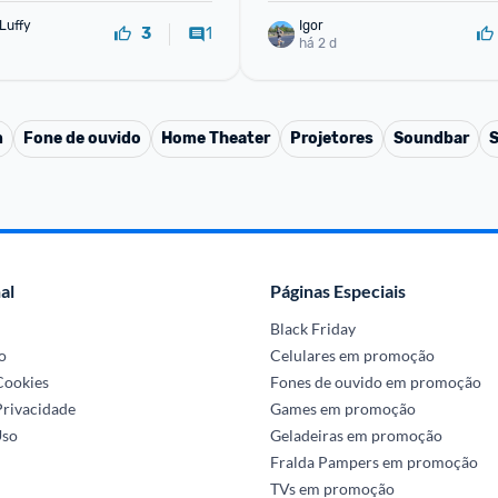
Luffy
Igor
1
3
há 2 d
m
Fone de ouvido
Home Theater
Projetores
Soundbar
S
al
Páginas Especiais
Black Friday
o
Celulares em promoção
 Cookies
Fones de ouvido em promoção
Privacidade
Games em promoção
Uso
Geladeiras em promoção
Fralda Pampers em promoção
TVs em promoção