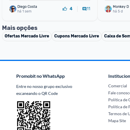
Fones de Ouvido de
Diego Costa
Monkey D 
11
4
há 1 sem
há 5 d
Mais opções
Ofertas
Mercado Livre
Cupons
Mercado Livre
Caixa de So
Promobit no WhatsApp
Institucion
Comercial
Entre no nosso grupo exclusivo 
Fale conosc
escaneando o QR Code
Política de
Política de 
Termos de 
Mapa Site