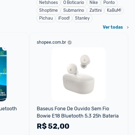
Netshoes
O Boticario
Nike
Ponto
Shoptime
Submarino
Zattini
KaBuM!
Pichau
iFood!
Stanley
Ver todas
shopee.com.br
uetooth 
Baseus Fone De Ouvido Sem Fio 
Bowie E18 Bluetooth 5.3 25h Bateria
R$
52,00