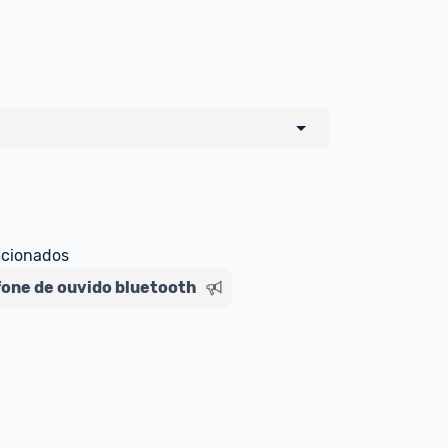
o de todos os sellers e lojas que são 
 por um marketplace, nós indicamos no 
e sinalizamos através da tag 
ecionados
fone de ouvido bluetooth
Livre , você pode ser redirecionado(a) 
ado Livre). Por isso, fique atento e 
ndo o produto 
é o mesmo indicado na 
rcadoLíder Platinum.
ade para tirar dúvidas ou acionar os 