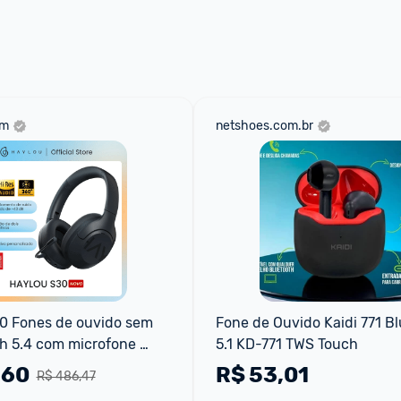
 através do 
Fale com o Promobit.
om
netshoes.com.br
 Fones de ouvido sem 
Fone de Ouvido Kaidi 771 Bl
th 5.4 com microfone 
5.1 KD-771 TWS Touch
uvido com cancelamento 
,60
R$
53,01
R$ 486,47
dio de alta