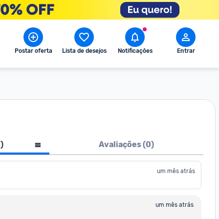
Postar oferta
Lista de desejos
Notificações
Entrar
1
)
Avaliações (
0
)
um mês atrás
um mês atrás