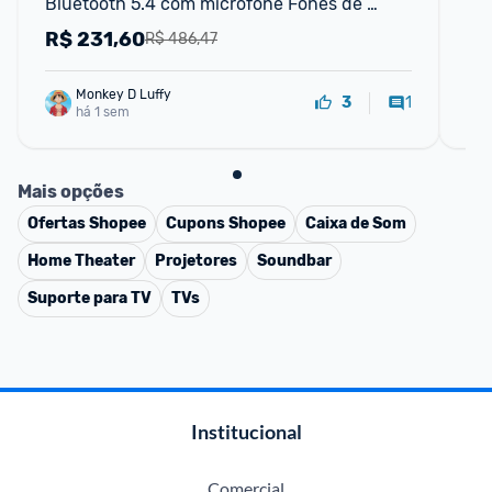
Bluetooth 5.4 com microfone Fones de 
com
ouvido com cancelamento de ruído Áudio 
à 
R$
231,60
R
R$ 486,47
de alta
Monkey D Luffy
1
3
há 1 sem
Mais opções
Ofertas
Shopee
Cupons
Shopee
Caixa de Som
Home Theater
Projetores
Soundbar
Suporte para TV
TVs
Institucional
Comercial