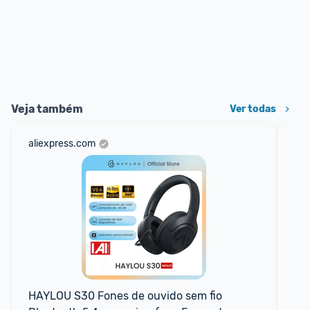
Veja também
Ver todas
aliexpress.com
sho
📱
HAYLOU S30 Fones de ouvido sem fio 
Ba