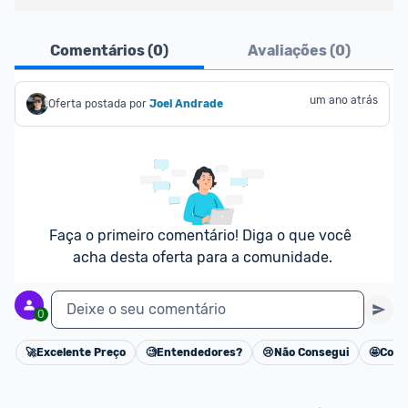
Ofertas do Shopee agora são aceitas no Promobit!
Comentários (
0
)
Avaliações (
0
)
Para maior segurança da comunidade, somente 
são aceitas ofertas de 
Lojas Oficiais
, ou seja, 
um ano atrás
Oferta postada por
Joel Andrade
vendedores que representam empresas validadas 
pelo Shopee.
As promoções são verificadas normalmente e os 
preços devem estar na média ou abaixo da média 
dos últimos 3 meses, assim como promoções de 
Faça o primeiro comentário! Diga o que você 
outras lojas.
acha desta oferta para a comunidade.
Deixe o seu comentário
0
🚀
Excelente Preço
🧐
Entendedores?
😢
Não Consegui
🤩
Cons
Cancelar