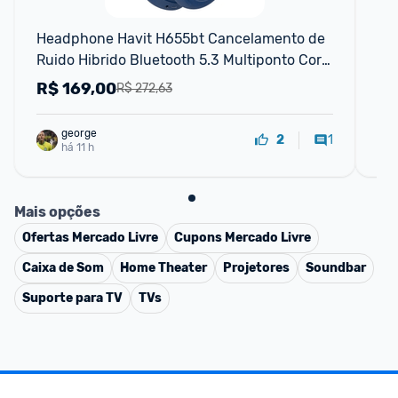
F
Headphone Havit H655bt Cancelamento de 
He
Ruido Hibrido Bluetooth 5.3 Multiponto Cor 
H5
Azul
R$
169,00
R
R$ 272,63
george
1
2
há 11 h
Mais opções
Ofertas
Mercado Livre
Cupons
Mercado Livre
Caixa de Som
Home Theater
Projetores
Soundbar
Suporte para TV
TVs