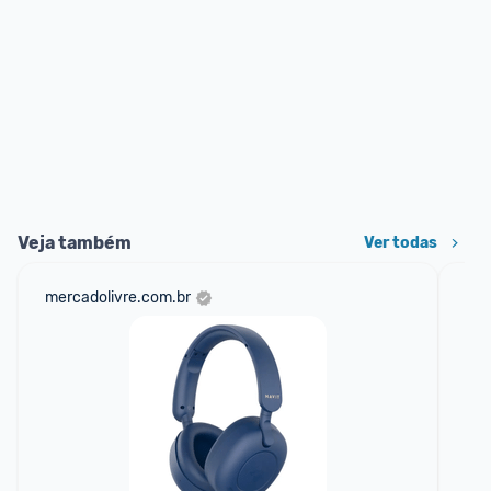
Veja também
Ver todas
mercadolivre.com.br
am