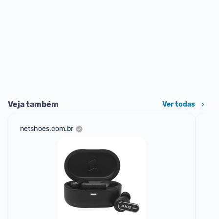
Veja também
Ver todas
netshoes.com.br
sho