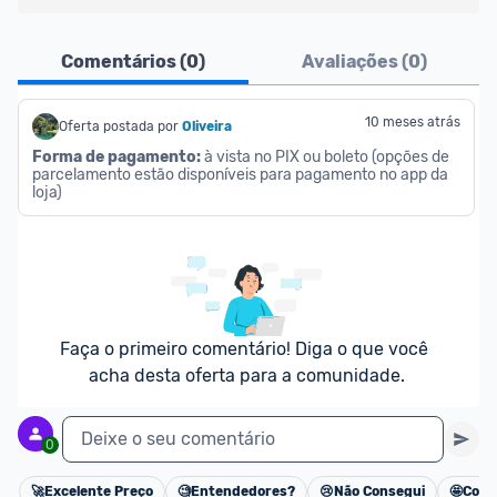
Ofertas do Shopee agora são aceitas no Promobit!
Comentários (
0
)
Avaliações (
0
)
Para maior segurança da comunidade, somente 
são aceitas ofertas de 
Lojas Oficiais
, ou seja, 
10 meses atrás
Oferta postada por
Oliveira 
vendedores que representam empresas validadas 
Forma de pagamento:
 à vista no PIX ou boleto (opções de 
parcelamento estão disponíveis para pagamento no app da 
pelo Shopee.
loja)
As promoções são verificadas normalmente e os 
preços devem estar na média ou abaixo da média 
dos últimos 3 meses, assim como promoções de 
outras lojas.
Faça o primeiro comentário! Diga o que você 
acha desta oferta para a comunidade.
Deixe o seu comentário
0
🚀
Excelente Preço
🧐
Entendedores?
😢
Não Consegui
🤩
Cons