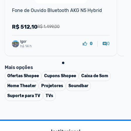
Fone de Ouvido Bluetooth AKG N5 Hybrid
Fo
Bl
R$
512,10
R
R$ 1.499,00
Igor
0
0
há 14 h
Mais opções
Ofertas
Shopee
Cupons
Shopee
Caixa de Som
Home Theater
Projetores
Soundbar
Suporte para TV
TVs